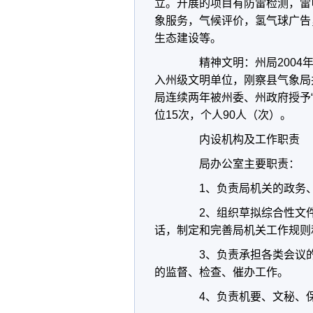
立。开展的项目有防雷检测，雷
象服务，气候评价，氢气球广告
生态建设等。
精神文明：州局
2004
入州级文明单位，刚察县气象局
局连续两年被州委、州政府授予
位
15
次，个人
90
人（次）。
内设机构及工作职责
局办公室主要职责：
1
、负责局机关的政务
2
、组织草拟综合性文
话，制定和完善局机关工作规则
3
、负责承担各类会议
的监督、检查、催办工作。
4
、负责机要、文秘、