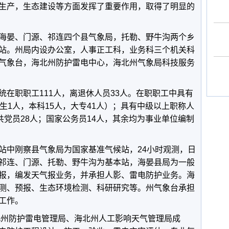
生产，生态建设等方面发挥了重要作用，取得了明显的
海晏、门源、祁连四个县气象局，托勒、野牛沟两个乡
站。州局内设办公室，人事正工科，业务科三个机关科
气象台，海北州防护雷电中心，海北州气象局科技服务
统在职职工
111
人，离退休人员
33
人。在职职工中具有
生
1
人，本科
15
人，大专
41
人）；具有中级以上职称人
共党员
28
人；国家公务员
14
人，其余均为事业单位编制
站中刚察县气象局为国家基准气候站，
24
小时观测，日
祁连、门源、托勒、野牛沟为基本站，海晏县局为一般
报，编发天气报业务，并承担人影、雷电防护业务。海
测、预报、生态环境检测、科研研究等。州气象台承担
工作。
北州防护雷电管理局、海北州人工影响天气管理局成