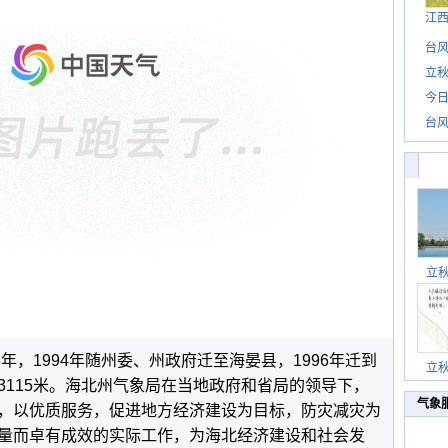
江
台风
立秋
今日
台风
立
6
年，
1994
年随州委、州政府迁至海晏县，
1996
年迁到
立
3115
米。海北州气象局在当地政府和省局的领导下，
气象
，以优质服务，促进地方经济建设为目标，防灾减灾为
量而卓有成效的实际工作，为海北经济建设和社会发