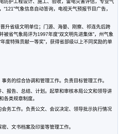
电防护工程设计、施工、验收，雷电灾害评估，专业气
，
“121”
气象信息自动答询，电视天气预报节目广告，
年晋升省级文明单位；门源、海晏、刚察、祁连先后跨
并被省气象局评为
1997
年度
“
双文明先进集体
”
，州气象
“
年度特殊贡献一等奖
”
，获得省部级以上不同奖励的单
、事务的综合协调和管理工作。负责目标管理工作。
件、报告、总结、计划。起草和审核本局公文和领导讲
和各类规章制度。
的会务工作。负责公文、会议决定、领导批示执行情况
保密、文书档案及印鉴等管理工作。