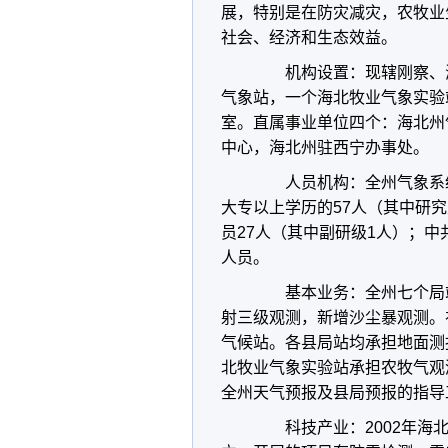
展，特别是在防灾减灾，农牧业
社会、经济和生态效益。
机构设置：现辖刚察、
气象站，一个海北牧业气象实验
室。直属事业单位四个：海北州
中心，海北州驻西宁办事处。
人员机构：全州气象系
大专以上学历的
57
人（其中研究
员
27
人（其中副研级
1
人）；中
人员。
基本业务：全州七个局
射三级观测，新增沙尘暴观测。
气候站。各县局站均承担地面测
北牧业气象实验站承担农牧气观
全州天气预报及县局预报的指导
科技产业：
2002
年海