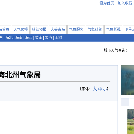
设为首页
加入收藏
海首页
天气预报
精细预报
大美青海
气象服务
气象科普
气象影视
卫星
东
|
海北
|
海南
|
海西
|
黄南
|
果洛
|
玉树
城市天气查询：
海北州气象局
大
中
【字体：
小
】