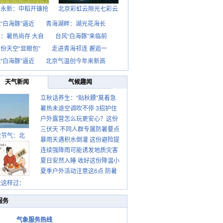
西永新：中稻开镰抢
北京彩虹云隙光七彩云
“白海豚”逼近
青海湖畔：湖光花海长
：暑热尚存 大自
台风“白海豚”来临前
份天空“显眼包”
走进青海祁连 邂逅一
“白海豚”逼近
北京气温创今年来新高
天气新闻
气候趣闻
立秋话养生：“贴秋膘”莫着急
暑热未退空调吹不停 3招护住
先清暑再防燥
户外露营怎么玩更安心？这份
肩颈不酸痛
三伏天 不同人群专属防暑要点
攻略请收好
秋节气：北
暴雨天遇积水倒灌 这份避险提
请收好
连续强降雨可能诱发地质灾害
示请收好
夏日安然入睡 收好这份降温小
这些前兆要知道
夏季户外活动注意这6点 防暑
贴士
健身两不误
秋这样过：
服务
气象服务热线