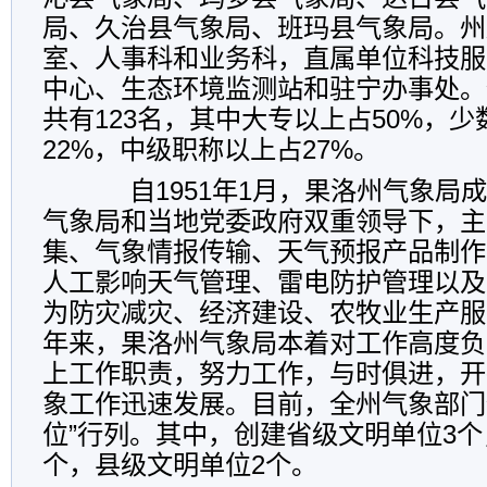
局、久治县气象局、班玛县气象局。州
室、人事科和业务科，直属单位科技服
中心、生态环境监测站和驻宁办事处。
共有
123
名，其中大专以上占
50%
，少
22%
，中级职称以上占
27%
。
自
1951
年
1
月，果洛州气象局成
气象局和当地党委政府双重领导下，主
集、气象情报传输、天气预报产品制作
人工影响天气管理、雷电防护管理以及
为防灾减灾、经济建设、农牧业生产服
年来，果洛州气象局本着对工作高度负
上工作职责，努力工作，与时俱进，开
象工作迅速发展。目前，全州气象部门
位
”
行列。其中，创建省级文明单位
3
个
个，县级文明单位
2
个。