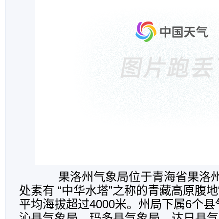
果洛州气象局位于青海省果洛
处素有
“
中华水塔
”
之称的青藏高原腹地
平均海拔超过
4000
米。州局下属
6
个县
沁县气象局、玛多县气象局、达日县气