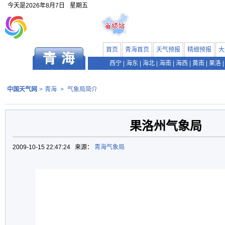
今天是
2026年8月7日
星期五
首页
青海首页
天气预报
精细预报
大
西宁
|
海东
|
海北
|
海南
|
海西
|
黄南
|
果洛
|
中国天气网
>
青海
>
气象局简介
果洛州气象局
2009-10-15 22:47:24 来源：
青海气象局