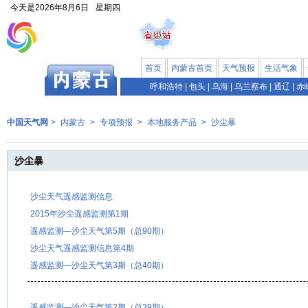
今天是
2026年8月6日
星期四
首页
内蒙古首页
天气预报
生活气象
呼和浩特
|
包头
|
乌海
|
乌兰察布
|
通辽
|
赤
中国天气网
>
内蒙古
>
专项预报
>
本地服务产品
>
沙尘暴
沙尘暴
沙尘天气遥感监测信息
2015年沙尘遥感监测第1期
遥感监测—沙尘天气第5期（总90期）
沙尘天气遥感监测信息第4期
遥感监测—沙尘天气第3期（总40期）
遥感监测—沙尘天气第2期（总39期）