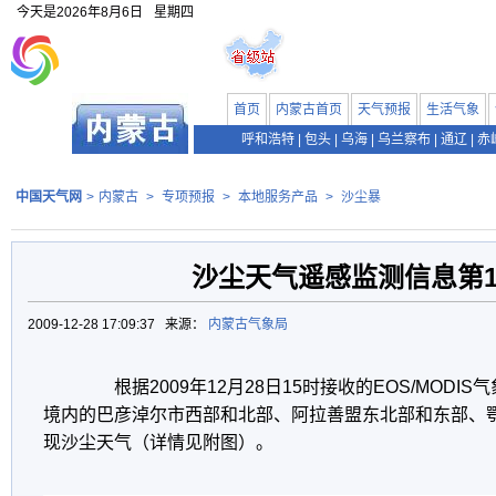
今天是
2026年8月6日
星期四
首页
内蒙古首页
天气预报
生活气象
呼和浩特
|
包头
|
乌海
|
乌兰察布
|
通辽
|
赤
中国天气网
>
内蒙古
>
专项预报
>
本地服务产品
>
沙尘暴
沙尘天气遥感监测信息第1
2009-12-28 17:09:37 来源：
内蒙古气象局
根据2009年12月28日15时接收的EOS/MODI
境内的巴彦淖尔市西部和北部、阿拉善盟东北部和东部、
现沙尘天气（详情见附图）。