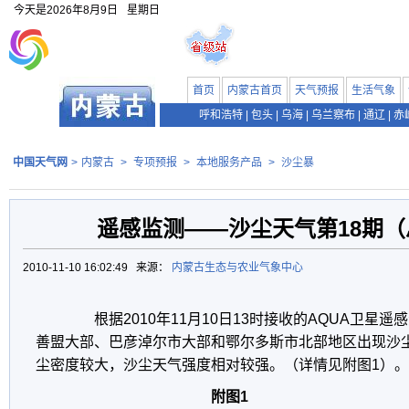
今天是
2026年8月9日
星期日
首页
内蒙古首页
天气预报
生活气象
呼和浩特
|
包头
|
乌海
|
乌兰察布
|
通辽
|
赤
中国天气网
>
内蒙古
>
专项预报
>
本地服务产品
>
沙尘暴
遥感监测——沙尘天气第18期（总
2010-11-10 16:02:49 来源：
内蒙古生态与农业气象中心
根据2010年11月10日13时接收的AQUA卫星
善盟大部、巴彦淖尔市大部和鄂尔多斯市北部地区出现沙
尘密度较大，沙尘天气强度相对较强。（详情见附图1）。
附图1