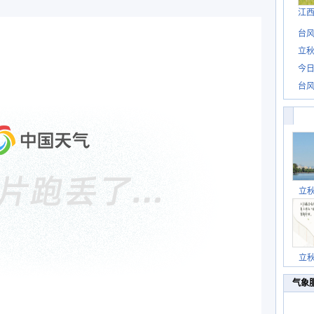
江
台风
立秋
今日
台风
立
立
气象