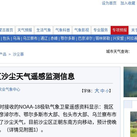
设为首页
加入收藏
蒙古首页
天气预报
生活气象
气象科普
气象影视
专业服务
专项预报
关
|
包头
|
乌海
|
乌兰察布
|
通辽
|
赤峰
|
鄂尔多斯
|
巴彦淖尔
|
锡林郭勒
|
兴安盟
|
阿拉
城市天气查询：
产品
>
沙尘暴
区沙尘天气遥感监测信息
农业气象中心
大
中
【字体：
小
】
5时接收的NOAA-18极轨气象卫星遥感资料显示：我区
彦淖尔市、鄂尔多斯市大部、包头市大部、乌兰察布市
了沙尘天气，目前沙尘区正朝东南方向移动，预计傍晚
。（详情见附图1）。