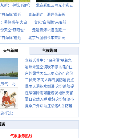
西永新：中稻开镰抢
北京彩虹云隙光七彩云
“白海豚”逼近
青海湖畔：湖光花海长
：暑热尚存 大自
台风“白海豚”来临前
份天空“显眼包”
走进青海祁连 邂逅一
“白海豚”逼近
北京气温创今年来新高
天气新闻
气候趣闻
立秋话养生：“贴秋膘”莫着急
暑热未退空调吹不停 3招护住
先清暑再防燥
户外露营怎么玩更安心？这份
肩颈不酸痛
三伏天 不同人群专属防暑要点
攻略请收好
秋节气：北
暴雨天遇积水倒灌 这份避险提
请收好
连续强降雨可能诱发地质灾害
示请收好
夏日安然入睡 收好这份降温小
这些前兆要知道
夏季户外活动注意这6点 防暑
贴士
健身两不误
秋这样过：
服务
气象服务热线