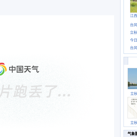
江
台风
立秋
今日
台风
立
立
气象