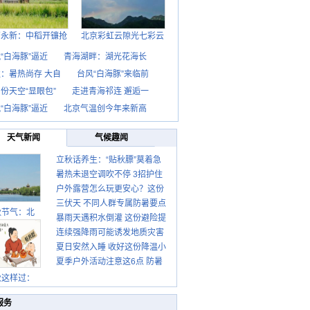
西永新：中稻开镰抢
北京彩虹云隙光七彩云
“白海豚”逼近
青海湖畔：湖光花海长
：暑热尚存 大自
台风“白海豚”来临前
份天空“显眼包”
走进青海祁连 邂逅一
“白海豚”逼近
北京气温创今年来新高
天气新闻
气候趣闻
立秋话养生：“贴秋膘”莫着急
暑热未退空调吹不停 3招护住
先清暑再防燥
户外露营怎么玩更安心？这份
肩颈不酸痛
三伏天 不同人群专属防暑要点
攻略请收好
秋节气：北
暴雨天遇积水倒灌 这份避险提
请收好
连续强降雨可能诱发地质灾害
示请收好
夏日安然入睡 收好这份降温小
这些前兆要知道
夏季户外活动注意这6点 防暑
贴士
健身两不误
秋这样过：
服务