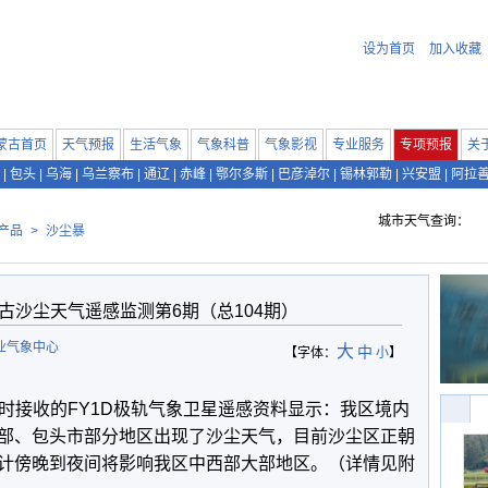
设为首页
加入收藏
蒙古首页
天气预报
生活气象
气象科普
气象影视
专业服务
专项预报
关
|
包头
|
乌海
|
乌兰察布
|
通辽
|
赤峰
|
鄂尔多斯
|
巴彦淖尔
|
锡林郭勒
|
兴安盟
|
阿拉
城市天气查询：
产品
>
沙尘暴
蒙古沙尘天气遥感监测第6期（总104期）
业气象中心
大
中
【字体：
小
】
6时接收的FY1D极轨气象卫星遥感资料显示：我区境内
部、包头市部分地区出现了沙尘天气，目前沙尘区正朝
计傍晚到夜间将影响我区中西部大部地区。（详情见附