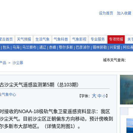
设为首页
加入收藏
蒙古首页
天气预报
生活气象
气象科普
气象影视
专业服务
专项预报
关
|
包头
|
乌海
|
乌兰察布
|
通辽
|
赤峰
|
鄂尔多斯
|
巴彦淖尔
|
锡林郭勒
|
兴安盟
|
阿拉
城市天气查询：
产品
>
沙尘暴
蒙古沙尘天气遥感监测第5期（总103期）
业气象中心
大
中
【字体：
小
】
5时接收的NOAA-18极轨气象卫星遥感资料显示：我区
沙尘天气。目前沙尘区正朝偏东方向移动，预计傍晚到
尔多斯市大部地区。（详情见附图1）。