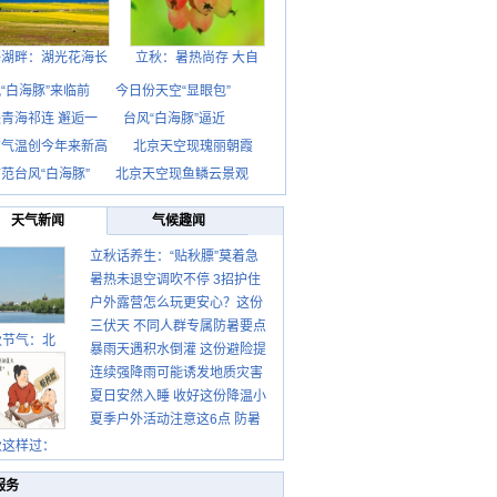
海湖畔：湖光花海长
立秋：暑热尚存 大自
“白海豚”来临前
今日份天空“显眼包”
青海祁连 邂逅一
台风“白海豚”逼近
京气温创今年来新高
北京天空现瑰丽朝霞
范台风“白海豚”
北京天空现鱼鳞云景观
天气新闻
气候趣闻
立秋话养生：“贴秋膘”莫着急
暑热未退空调吹不停 3招护住
先清暑再防燥
户外露营怎么玩更安心？这份
肩颈不酸痛
三伏天 不同人群专属防暑要点
攻略请收好
秋节气：北
暴雨天遇积水倒灌 这份避险提
请收好
连续强降雨可能诱发地质灾害
示请收好
夏日安然入睡 收好这份降温小
这些前兆要知道
夏季户外活动注意这6点 防暑
贴士
健身两不误
秋这样过：
服务