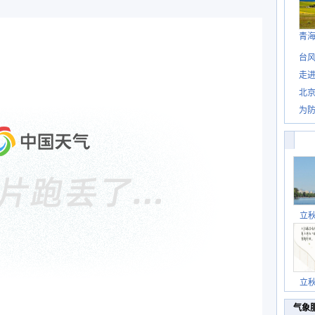
青
台风
走进
北
为防
立
立
气象