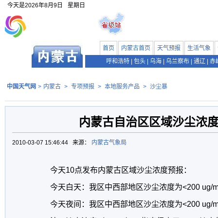
今天是
2026年8月9日
星期日
首页
内蒙古首页
天气预报
生活气象
呼和浩特
|
包头
|
乌海
|
乌兰察布
|
通辽
|
赤
中国天气网
>
内蒙古
>
专项预报
>
本地服务产品
>
沙尘暴
内蒙古自治区区域沙尘浓
2010-03-07 15:46:44 来源：
内蒙古气象局
今天10点发布内蒙古区域沙尘浓度预报：
今天白天：我区中西部地区沙尘浓度为<200 ug/m
今天夜间：我区中西部地区沙尘浓度为<200 ug/m