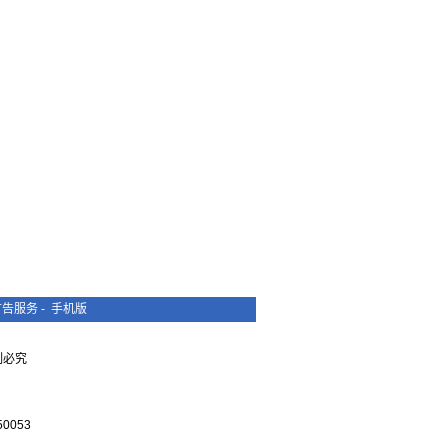
广告服务
-
手机版
复制必究
0053