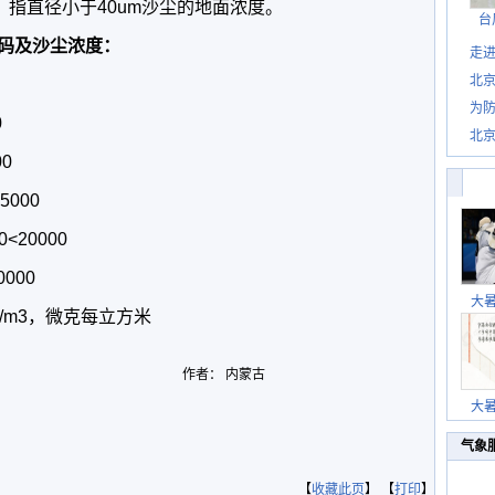
指直径小于40um沙尘的地面浓度。
台
码及沙尘浓度：
走进
北
为防
0
北
0
000
<20000
000
大
m3，微克每立方米
作者： 内蒙古
大
气象
【
收藏此页
】 【
打印
】