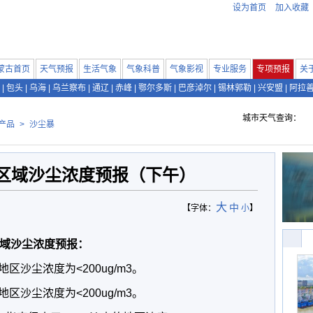
设为首页
加入收藏
蒙古首页
天气预报
生活气象
气象科普
气象影视
专业服务
专项预报
关
|
包头
|
乌海
|
乌兰察布
|
通辽
|
赤峰
|
鄂尔多斯
|
巴彦淖尔
|
锡林郭勒
|
兴安盟
|
阿拉
城市天气查询：
产品
>
沙尘暴
区域沙尘浓度预报（下午）
大
中
【字体：
小
】
区域沙尘浓度预报：
尘浓度为<200ug/m3。
尘浓度为<200ug/m3。