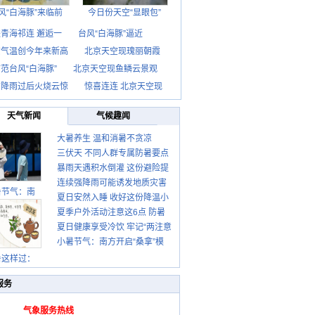
风“白海豚”来临前
今日份天空“显眼包”
青海祁连 邂逅一
台风“白海豚”逼近
京气温创今年来新高
北京天空现瑰丽朝霞
范台风“白海豚”
北京天空现鱼鳞云景观
京降雨过后火烧云惊
惊喜连连 北京天空现
天气新闻
气候趣闻
大暑养生 温和消暑不贪凉
三伏天 不同人群专属防暑要点
暴雨天遇积水倒灌 这份避险提
请收好
连续强降雨可能诱发地质灾害
示请收好
暑节气：南
夏日安然入睡 收好这份降温小
这些前兆要知道
夏季户外活动注意这6点 防暑
贴士
夏日健康享受冷饮 牢记“两注意
健身两不误
小暑节气：南方开启“桑拿”模
一控制”
式 北方陆续进入雨季
暑这样过：
服务
气象服务热线