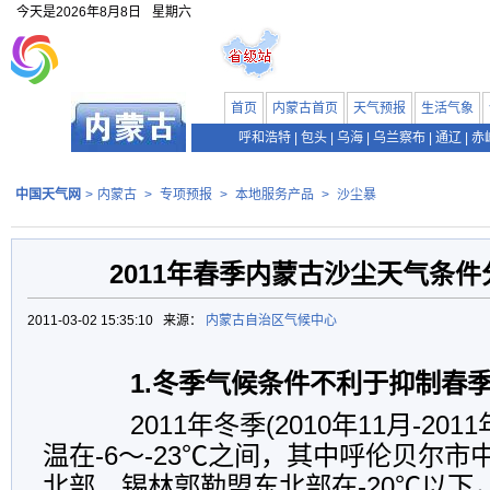
今天是
2026年8月8日
星期六
首页
内蒙古首页
天气预报
生活气象
呼和浩特
|
包头
|
乌海
|
乌兰察布
|
通辽
|
赤
中国天气网
>
内蒙古
>
专项预报
>
本地服务产品
>
沙尘暴
2011年春季内蒙古沙尘天气条
2011-03-02 15:35:10 来源：
内蒙古自治区气候中心
1.冬季气候条件不利于抑制春
2011年冬季(2010年11月-201
温在-6～-23℃之间，其中呼伦贝尔
北部、锡林郭勒盟东北部在-20℃以下