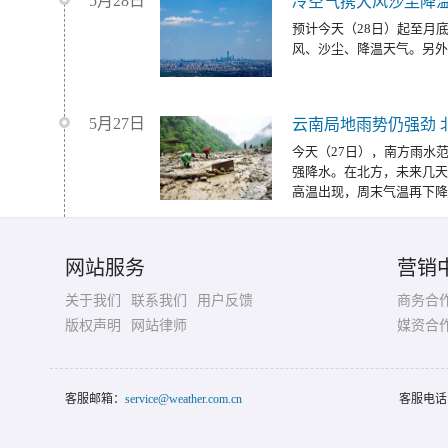
5月28日
冷空气携大风沙尘降温
预计今天（28日）起至月
风、沙尘、降温天气。另外
5月27日
云南局地雨势仍强劲 
今天（27日），南方雨水
强降水。在北方，未来几天
高温出现，周末气温再下降
网站服务
营销
关于我们
联系我们
用户反馈
商务合
版权声明
网站律师
媒资合
客服邮箱：
service@weather.com.cn
客服电话