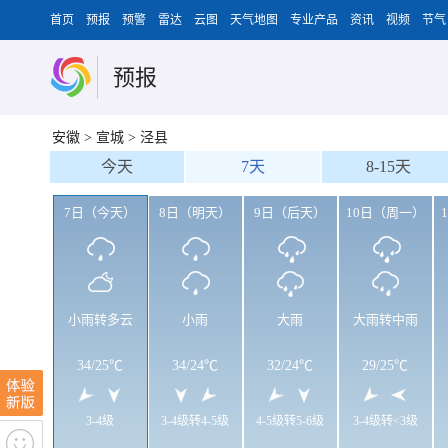
首页
预报
预警
雷达
云图
天气地图
专业产品
资讯
视频
节气
预报
安徽
>
宣城
>
泾县
今天
7天
8-15天
7日（今天）
8日（明天）
9日（后天）
10日（周一）
小雨转多云
小雨
大雨
大雨转中雨
34
/
25℃
34
/
24℃
32
/
24℃
29
/
25℃
3-4级
3-4级转4-5级
4-5级转5-6级
3-4级转<3级