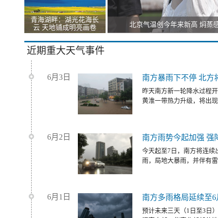
青海湖畔：湖光花海长
北京气温创今年来新高 焖蒸
云 天地铺成明亮画卷
近期重大天气事件
6月3日
南方暴雨下不停 北方
昨天南方新一轮降水过程开
黄淮一带热力升级，将出现
6月2日
南方雨势今起加强 强
今天起至7日，南方将连续
雨，局地大暴雨，并伴有雷
6月1日
南方多雨格局延续至6
预计未来三天（1日至3日