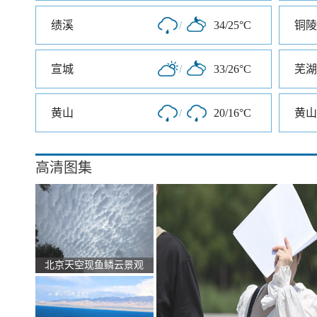
绩溪
/
34/25°C
铜陵
宣城
/
33/26°C
芜湖
黄山
/
20/16°C
黄山
高清图集
北京天空现鱼鳞云景观