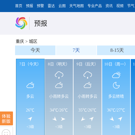
首页
预报
预警
雷达
云图
天气地图
专业产品
资讯
视频
节气
预报
重庆
>
城区
今天
7天
8-15天
7日（今天）
8日（明天）
9日（后天）
10日（周一）
多云
小雨转多云
小雨转多云
多云转晴
26℃
34℃
/
26℃
35℃
/
26℃
36℃
/
27℃
<3级
<3级
<3级
<3级