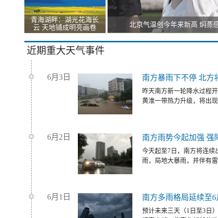
青海湖畔：湖光花海长
北京气温创今年来新高 焖蒸
云 天地铺成明亮画卷
近期重大天气事件
6月3日
南方暴雨下不停 北方
昨天南方新一轮降水过程开
黄淮一带热力升级，将出现
6月2日
南方雨势今起加强 强
今天起至7日，南方将连续
雨，局地大暴雨，并伴有雷
6月1日
南方多雨格局延续至6
预计未来三天（1日至3日