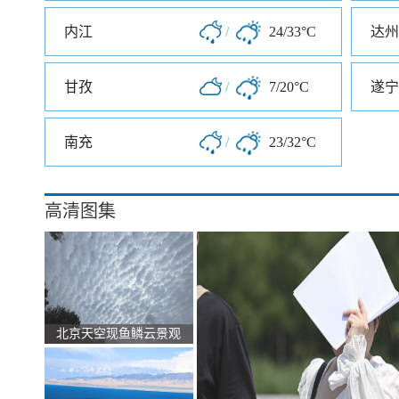
内江
/
24/33°C
达州
甘孜
/
7/20°C
遂宁
南充
/
23/32°C
高清图集
北京天空现鱼鳞云景观