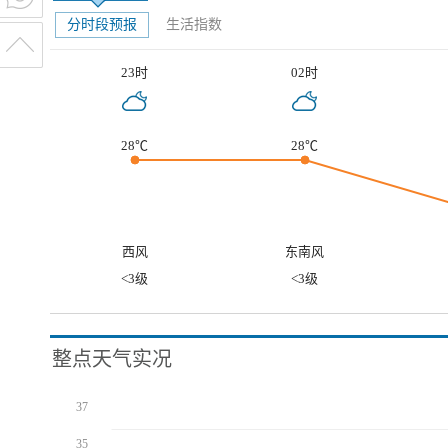
分时段预报
生活指数
23时
02时
28℃
28℃
西风
东南风
<3级
<3级
整点天气实况
37
35