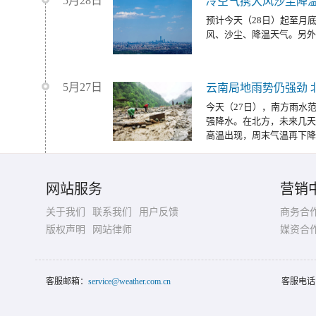
5月28日
冷空气携大风沙尘降温
预计今天（28日）起至月
风、沙尘、降温天气。另外
5月27日
云南局地雨势仍强劲 
今天（27日），南方雨水
强降水。在北方，未来几天
高温出现，周末气温再下降
网站服务
营销
关于我们
联系我们
用户反馈
商务合
版权声明
网站律师
媒资合
客服邮箱：
service@weather.com.cn
客服电话