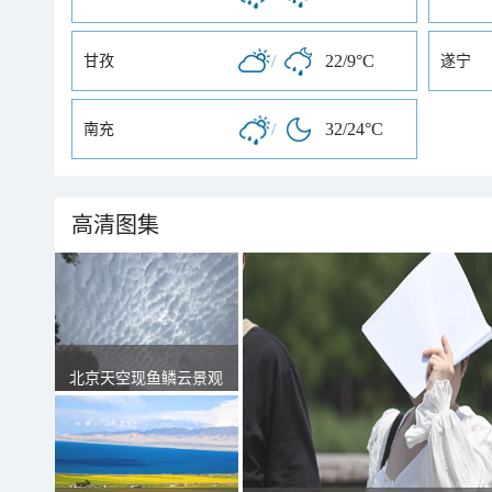
/
22/9°C
甘孜
遂宁
/
32/24°C
南充
高清图集
北京天空现鱼鳞云景观