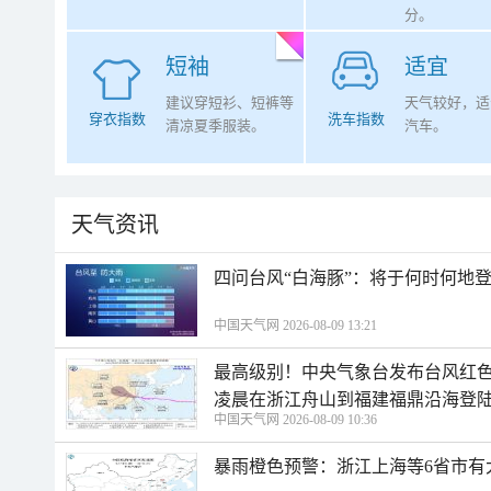
分。
短袖
适宜
建议穿短衫、短裤等
天气较好，适
穿衣指数
洗车指数
清凉夏季服装。
汽车。
天气资讯
四问台风“白海豚”：将于何时何地
中国天气网 2026-08-09 13:21
最高级别！中央气象台发布台风红色
凌晨在浙江舟山到福建福鼎沿海登
中国天气网 2026-08-09 10:36
暴雨橙色预警：浙江上海等6省市有