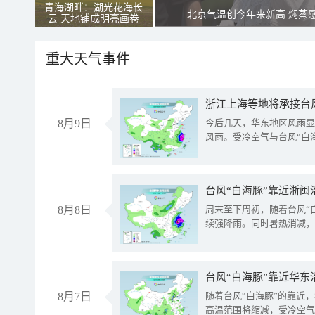
青海湖畔：湖光花海长
北京气温创今年来新高 焖蒸
云 天地铺成明亮画卷
重大天气事件
浙江上海等地将承接台风
8月9日
今后几天，华东地区风雨显
风雨。受冷空气与台风“白
台风“白海豚”靠近浙闽
8月8日
周末至下周初，随着台风“
续强降雨。同时暑热消减，
台风“白海豚”靠近华东
8月7日
随着台风“白海豚”的靠近
高温范围将缩减，受冷空气