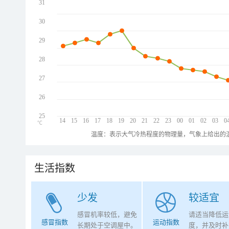
31
30
29
28
27
26
25
14
15
16
17
18
19
20
21
22
23
00
01
02
03
0
℃
温度：表示大气冷热程度的物理量，气象上给出的温
生活指数
少发
较适宜
感冒机率较低，避免
请适当降低运
感冒指数
运动指数
长期处于空调屋中。
度，并及时补