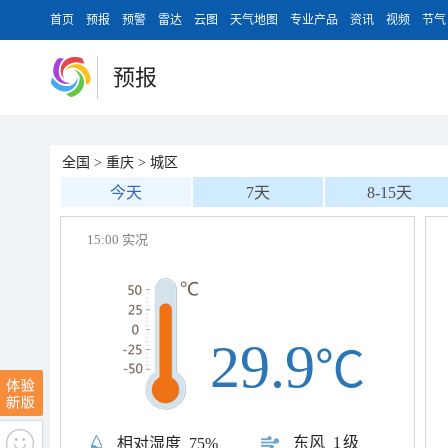
首页
预报
预警
雷达
云图
天气地图
专业产品
资讯
视频
节气
预报
全国
>
重庆
>
城区
今天
7天
8-15天
15:00 实况
29.9
℃
东风
1级
相对湿度
75%