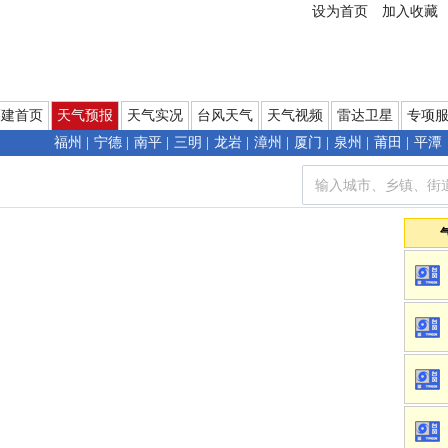
设为首页
加入收藏
福建首页
天气预报
天气实况
台风天气
天气视频
雷达卫星
专项
福州
|
宁德
|
南平
|
三明
|
龙岩
|
漳州
|
厦门
|
泉州
|
莆田
|
平潭