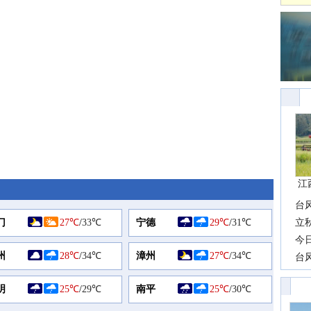
江
台
门
27℃
/
33℃
宁德
29℃
/
31℃
长
立
前
今
州
28℃
/
34℃
漳州
27℃
/
34℃
一
台
高
明
25℃
/
29℃
南平
25℃
/
30℃