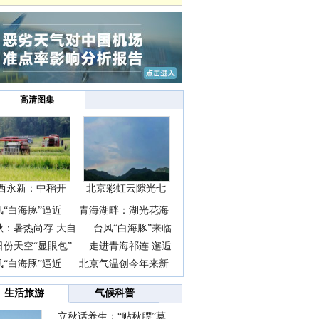
高清图集
西永新：中稻开
北京彩虹云隙光七
镰抢
彩云
风“白海豚”逼近
青海湖畔：湖光花海
秋：暑热尚存 大自
台风“白海豚”来临
日份天空“显眼包”
走进青海祁连 邂逅
风“白海豚”逼近
北京气温创今年来新
生活旅游
气候科普
立秋话养生：“贴秋膘”莫