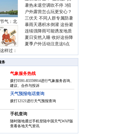
暑热未退空调吹不停 3招
着急 先清暑再防燥
户外露营怎么玩更安心？
护住肩颈不酸痛
三伏天 不同人群专属防暑
这份攻略请收好
节气：北
暴雨天遇积水倒灌 这份避
要点请收好
连续强降雨可能诱发地质
险提示请收好
夏日安然入睡 收好这份降
灾害 这些前兆要知道
夏季户外活动注意这6点
温小贴士
这样过：
防暑健身两不误
服务
气象服务热线
拨打0591-83359914进行气象服务咨询、
建议、合作与投诉
天气预报电话查询
拨打12121进行天气预报查询
手机查询
随时随地通过手机登陆中国天气WAP版
查看各地天气资讯