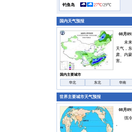
钓鱼岛
27℃
/
29℃
国内天气预报
08月
未来
天气，
肃、内
害。
国内主要城市
华北
东北
华南
世界主要城市天气预报
08月
强
。