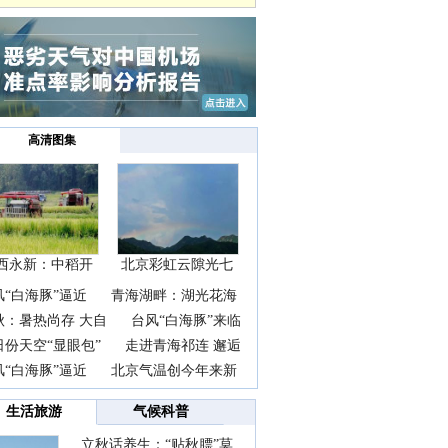
高清图集
西永新：中稻开
北京彩虹云隙光七
镰抢
彩云
风“白海豚”逼近
青海湖畔：湖光花海
秋：暑热尚存 大自
台风“白海豚”来临
日份天空“显眼包”
走进青海祁连 邂逅
风“白海豚”逼近
北京气温创今年来新
生活旅游
气候科普
立秋话养生：“贴秋膘”莫