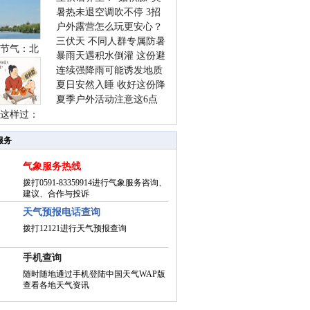
暑热未退空调吹不停 3招
着急 先清暑再防燥
户外露营怎么玩更安心？
护住肩颈不酸痛
三伏天 不同人群专属防暑
这份攻略请收好
节气：北
暴雨天遇积水倒灌 这份避
要点请收好
连续强降雨可能诱发地质
险提示请收好
夏日安然入睡 收好这份降
灾害 这些前兆要知道
夏季户外活动注意这6点
温小贴士
这样过：
防暑健身两不误
服务
气象服务热线
拨打0591-83359914进行气象服务咨询、
建议、合作与投诉
天气预报电话查询
拨打12121进行天气预报查询
手机查询
随时随地通过手机登陆中国天气WAP版
查看各地天气资讯