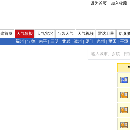
设为首页
加入收藏
福建首页
天气预报
天气实况
台风天气
天气视频
雷达卫星
专项
福州
|
宁德
|
南平
|
三明
|
龙岩
|
漳州
|
厦门
|
泉州
|
莆田
|
平潭