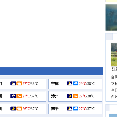
江
台
门
27℃
/
36℃
宁德
29℃
/
38℃
长
立
前
今
州
27℃
/
37℃
漳州
27℃
/
38℃
一
台
高
明
26℃
/
37℃
南平
27℃
/
37℃