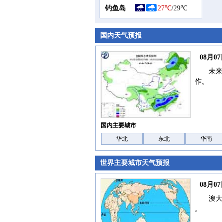
钓鱼岛
27℃
/
29℃
国内天气预报
08月
未
作。
国内主要城市
华北
东北
华南
世界主要城市天气预报
08月
澳
。