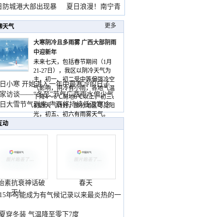
雨
日防城港大部出现暴
夏日浪漫！南宁青
山
更多
聊天气
大寒阴冷且多雨雾 广西大部阴雨
中迎新年
未来七天，包括春节期间（1月
21-27日），我区以阴冷天气为
主，初一、初二受中等偏强冷空
日小寒 开始进入一年中最寒冷的日子
气影响，阴冷有小雨，各地气温
家访谈——“冬至”节气广西雨水偏少气
下降4～6℃局地8℃以上，初三、
低
日大雪节气到来 广西将持续低温寒冷
初四天气转好，部分地区可见阳
气
光，初五、初六有雨雾天气。
互动
胎素抗衰神话破
春天
灭！
015年可能成为有气候记录以来最炎热的一
夏穿冬装 气温降至零下7度