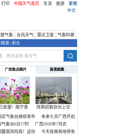
打印
中国天气首页
生活
旅游
繁體
中文
东盟气象
台风天气
雷达卫星
气象科普
防城港
|
崇左
广西焦点图片
高清图集
日浪漫！南宁青
阵雨初歇钦州上空
秀山
邂逅
西区气象台继续发布
未来七天广西开启
热
西气象台6日17时
广西2026年7月农
期露营风险高！这份
今天桂南局地将有