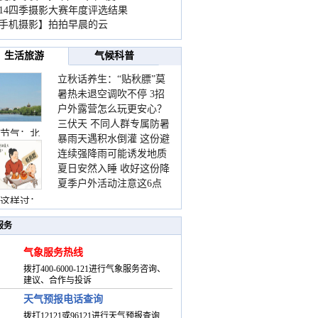
014四季摄影大赛年度评选结果
手机摄影】拍拍早晨的云
生活旅游
气候科普
立秋话养生：“贴秋膘”莫
暑热未退空调吹不停 3招
着急 先清暑再防燥
户外露营怎么玩更安心？
护住肩颈不酸痛
三伏天 不同人群专属防暑
这份攻略请收好
节气：北
暴雨天遇积水倒灌 这份避
要点请收好
连续强降雨可能诱发地质
险提示请收好
夏日安然入睡 收好这份降
灾害 这些前兆要知道
夏季户外活动注意这6点
温小贴士
防暑健身两不误
这样过：
服务
气象服务热线
拨打400-6000-121进行气象服务咨询、
建议、合作与投诉
天气预报电话查询
拨打12121或96121进行天气预报查询