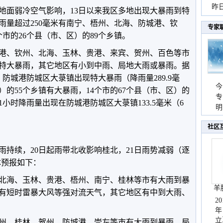
暴
昨
地面弱冷空气影响，13日以来我区多地出现大暴雨到特
秀
降雨量超过250毫米有南宁、梧州、北海、防城港、钦
专家
市的26个县（市、区）的89个乡镇。
港、钦州、北海、玉林、贵港、来宾、贺州、百色等市
特大暴雨，其它地区有小到中雨、局地大雨或暴雨。据
8时，防城港防城区大菉镇出现特大暴雨（降雨量289.9毫
今
）的55个乡镇有大暴雨，14个市的67个县（市、区）的
专
1小时降雨量出现在防城港防城区大菉镇133.5毫米（6
温
明
天
社区
雨持续，20日起雨带北收影响桂北，21日雨势减弱（逐
体预报如下：
北海、玉林、贵港、梧州、南宁、桂林等市有大雨到暴
羊
有短时雷暴大风等强对流天气，其它地区有中到大雨、
2
年
立
州、桂林、贺州、防城港、崇左等市有大雨到暴雨、局