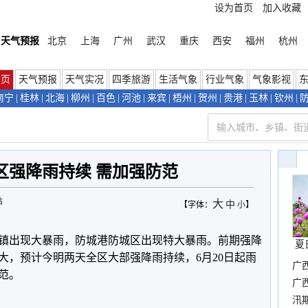
设为首页
加入收藏
天气预报
北京
上海
广州
武汉
重庆
西安
福州
杭州
首页
天气预报
天气实况
四季旅游
生活气象
行业气象
气象影视
南宁
|
桂林
|
北海
|
柳州
|
百色
|
河池
|
来宾
|
梧州
|
贺州
|
贵港
|
玉林
|
钦州
|
区强降雨持续 需加强防范
站
大
中
【字体：
小
】
个乡镇出现大暴雨，防城港防城区出现特大暴雨。前期强降
夏
大，预计今明两天全区大部强降雨持续，6月20日起雨
广
范。
晴
广
汛