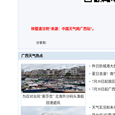
转载请注明“来源：中国天气网广西站”。
分享到：
广西天气热点
昨日防城港大
雨
夏日浪漫！南
7月30日起
7月30日起
为应对台风“美莎克” 北海外沙码头渔船
回港避风
天气实况和未