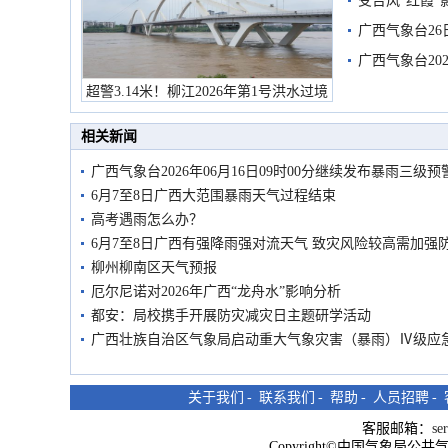
受台风“红霞”
有较强降雨
广西气象台26
广西气象台20
预警
超警3.14米！柳江2026年第1号洪水过境
市民在堤岸见证汛况
相关新闻
广西气象台2026年06月16日09时00分继续发布暴雨三级预
6月7至8日广西大范围暴雨天气过程结束
高考遇雨怎么办？
6月7至8日广西有强降雨强对流天气 致灾风险较高需加强
柳州柳南区天气预报
厄尔尼诺对2026年广西“龙舟水”影响分析
都安：局校携手开展防灾减灾日主题研学活动
广西壮族自治区气象局启动重大气象灾害（暴雨）Ⅳ级应
关于我们
-
联系我们
-
帮助
-
人员招聘
-
客服邮箱：
se
Copyright©中国气象局公共气象服