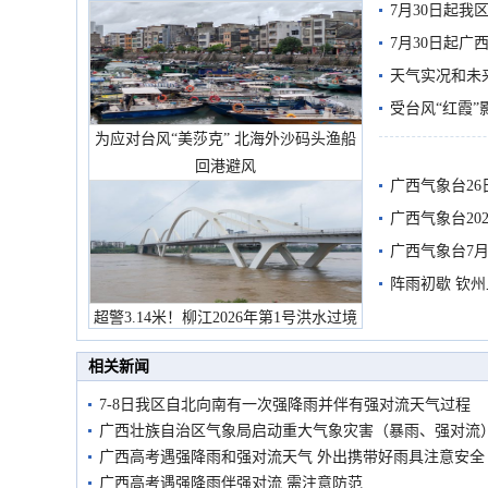
7月30日起
7月30日起
天气实况和未
受台风“红霞”
为应对台风“美莎克” 北海外沙码头渔船
有较强降雨
回港避风
广西气象台26
广西气象台20
预警
广西气象台7月
阵雨初歇 钦
超警3.14米！柳江2026年第1号洪水过境
市民在堤岸见证汛况
相关新闻
7-8日我区自北向南有一次强降雨并伴有强对流天气过程
广西壮族自治区气象局启动重大气象灾害（暴雨、强对流
广西高考遇强降雨和强对流天气 外出携带好雨具注意安全
广西高考遇强降雨伴强对流 需注意防范