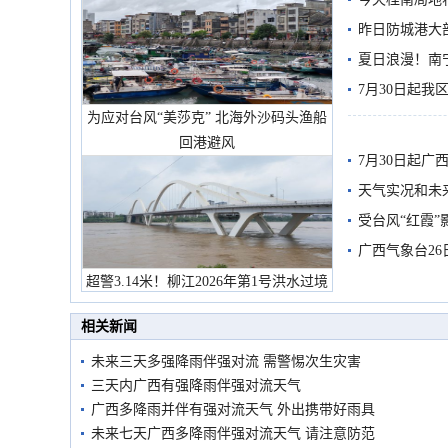
需继续防范
昨日防城港大
雨
夏日浪漫！南
7月30日起
为应对台风“美莎克” 北海外沙码头渔船
回港避风
7月30日起
天气实况和未
受台风“红霞”
有较强降雨
广西气象台26
超警3.14米！柳江2026年第1号洪水过境
市民在堤岸见证汛况
相关新闻
未来三天多强降雨伴强对流 需警惕次生灾害
三天内广西有强降雨伴强对流天气
广西多降雨并伴有强对流天气 外出携带好雨具
未来七天广西多降雨伴强对流天气 请注意防范