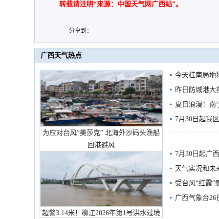
转载请注明“来源：中国天气网广西站”。
分享到：
广西天气热点
今天桂南局地将
需继续防范
昨日防城港大
雨
夏日浪漫！南
7月30日起
为应对台风“美莎克” 北海外沙码头渔船
回港避风
7月30日起
天气实况和未
受台风“红霞”
有较强降雨
广西气象台26
超警3.14米！柳江2026年第1号洪水过境