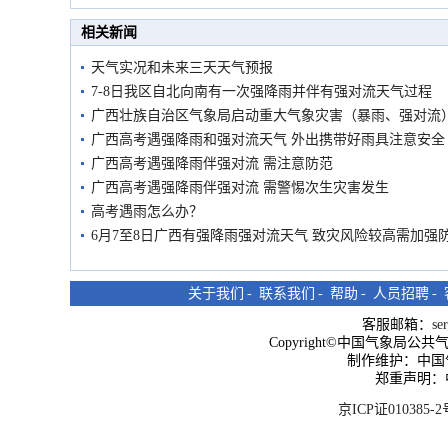
市民在堤岸见证汛况
相关新闻
天气实况和未来三天天气预报
7-8日我区自北向南有一次强降雨并伴有强对流天气过程
广西壮族自治区气象局启动重大气象灾害（暴雨、强对流
广西高考遇强降雨和强对流天气 外出携带好雨具注意安全
广西高考遇强降雨伴强对流 需注意防范
广西高考遇强降雨伴强对流 需警惕次生灾害发生
高考遇雨怎么办？
6月7至8日广西有强降雨强对流天气 致灾风险较高需加强
关于我们
-
联系我们
-
帮助
-
人员招聘
-
客服邮箱：
se
Copyright©中国气象局公共气象服
制作维护：中国
郑重声明：
京ICP证010385-2