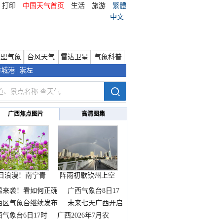
打印
中国天气首页
生活
旅游
繁體
中文
东盟气象
台风天气
雷达卫星
气象科普
防城港
|
崇左
广西焦点图片
高清图集
日浪漫！南宁青
阵雨初歇钦州上空
秀山
邂逅
温来袭！看如何正确
广西气象台8日17
西区气象台继续发布
未来七天广西开启
热
西气象台6日17时
广西2026年7月农