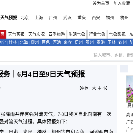
设为首页
加入收藏
天气预报
北京
上海
广州
武汉
重庆
西安
福州
杭州
首页
天气预报
天气实况
四季旅游
生活气象
行业气象
气象影视
南宁
|
桂林
|
北海
|
柳州
|
百色
|
河池
|
来宾
|
梧州
|
贺州
|
贵港
|
玉林
|
钦州
|
务｜6月4日至9日天气预报
站
大
中
【字体：
小
】
夏
较强降雨并伴有强对流天气，7-8日我区自北向南有一次
高
强对流天气过程。具体预报如下：
时
广
晴
广
宁、贵港、来宾、桂林、柳州等市和百色、河池两市南