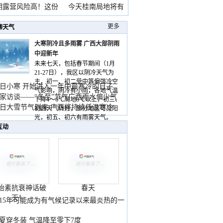
期露营风险高！这份
今天桂南局地将有
雨
更多
聊天气
大寒阴冷且多雨雾 广西大部阴雨
中迎新年
未来七天，包括春节期间（1月
21-27日），我区以阴冷天气为
主，初一、初二受中等偏强冷空
日小寒 开始进入一年中最寒冷的日子
气影响，阴冷有小雨，各地气温
家访谈——“冬至”节气广西雨水偏少气
下降4～6℃局地8℃以上，初三、
低
日大雪节气到来 广西将持续低温寒冷
初四天气转好，部分地区可见阳
气
光，初五、初六有雨雾天气。
互动
胎素抗衰神话破
春天
灭！
015年可能成为有气候记录以来最炎热的一
夏穿冬装 气温降至零下7度