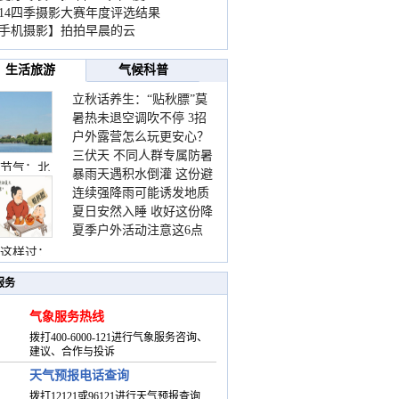
014四季摄影大赛年度评选结果
手机摄影】拍拍早晨的云
生活旅游
气候科普
立秋话养生：“贴秋膘”莫
暑热未退空调吹不停 3招
着急 先清暑再防燥
户外露营怎么玩更安心？
护住肩颈不酸痛
三伏天 不同人群专属防暑
这份攻略请收好
节气：北
暴雨天遇积水倒灌 这份避
要点请收好
连续强降雨可能诱发地质
险提示请收好
夏日安然入睡 收好这份降
灾害 这些前兆要知道
夏季户外活动注意这6点
温小贴士
防暑健身两不误
这样过：
服务
气象服务热线
拨打400-6000-121进行气象服务咨询、
建议、合作与投诉
天气预报电话查询
拨打12121或96121进行天气预报查询