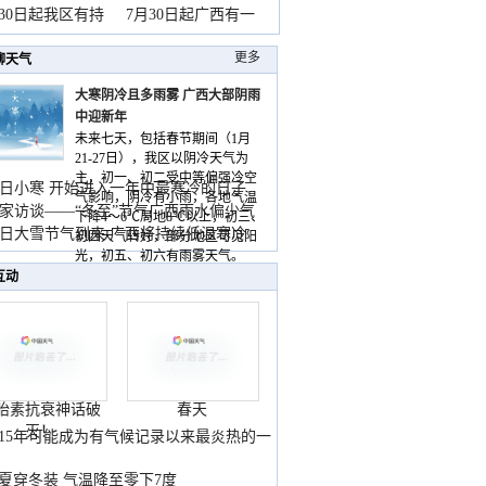
山
月30日起我区有持
7月30日起广西有一
更多
聊天气
大寒阴冷且多雨雾 广西大部阴雨
中迎新年
未来七天，包括春节期间（1月
21-27日），我区以阴冷天气为
主，初一、初二受中等偏强冷空
日小寒 开始进入一年中最寒冷的日子
气影响，阴冷有小雨，各地气温
家访谈——“冬至”节气广西雨水偏少气
下降4～6℃局地8℃以上，初三、
低
日大雪节气到来 广西将持续低温寒冷
初四天气转好，部分地区可见阳
气
光，初五、初六有雨雾天气。
互动
胎素抗衰神话破
春天
灭！
015年可能成为有气候记录以来最炎热的一
夏穿冬装 气温降至零下7度