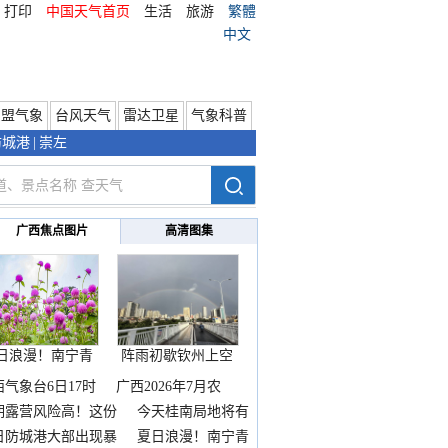
打印
中国天气首页
生活
旅游
繁體
中文
东盟气象
台风天气
雷达卫星
气象科普
防城港
|
崇左
广西焦点图片
高清图集
日浪漫！南宁青
阵雨初歇钦州上空
秀山
邂逅
西气象台6日17时
广西2026年7月农
期露营风险高！这份
今天桂南局地将有
雨
日防城港大部出现暴
夏日浪漫！南宁青