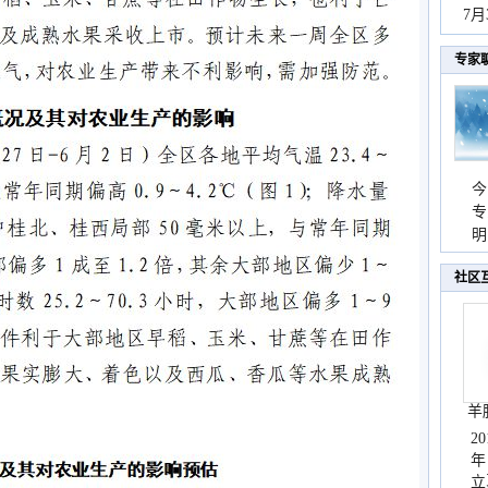
秀
7
专家
今
专
温
明
天
社区
羊
2
年
立