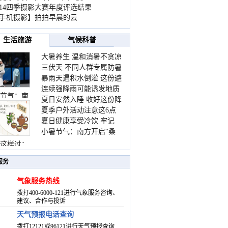
014四季摄影大赛年度评选结果
手机摄影】拍拍早晨的云
生活旅游
气候科普
大暑养生 温和消暑不贪凉
三伏天 不同人群专属防暑
暴雨天遇积水倒灌 这份避
要点请收好
连续强降雨可能诱发地质
险提示请收好
节气：南
夏日安然入睡 收好这份降
灾害 这些前兆要知道
夏季户外活动注意这6点
温小贴士
夏日健康享受冷饮 牢记
防暑健身两不误
小暑节气：南方开启“桑
“两注意一控制”
拿”模式 北方陆续进入雨
这样过：
季
服务
气象服务热线
拨打400-6000-121进行气象服务咨询、
建议、合作与投诉
天气预报电话查询
拨打12121或96121进行天气预报查询