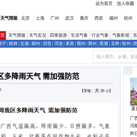
设为首页
加入收藏
天气预报
北京
上海
广州
武汉
重庆
西安
福州
杭州
首页
天气预报
天气实况
四季旅游
生活气象
行业气象
气象影视
南宁
|
桂林
|
北海
|
柳州
|
百色
|
河池
|
来宾
|
梧州
|
贺州
|
贵港
|
玉林
|
钦州
|
区多降雨天气 需加强防范
站
大
中
【字体：
小
】
夏
广
汛
暴
昨