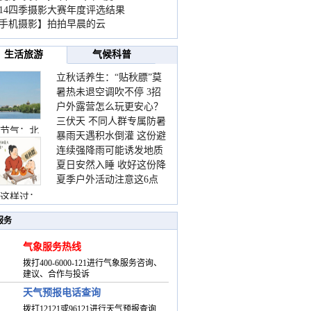
014四季摄影大赛年度评选结果
手机摄影】拍拍早晨的云
生活旅游
气候科普
立秋话养生：“贴秋膘”莫
暑热未退空调吹不停 3招
着急 先清暑再防燥
户外露营怎么玩更安心？
护住肩颈不酸痛
三伏天 不同人群专属防暑
这份攻略请收好
节气：北
暴雨天遇积水倒灌 这份避
要点请收好
连续强降雨可能诱发地质
险提示请收好
夏日安然入睡 收好这份降
灾害 这些前兆要知道
夏季户外活动注意这6点
温小贴士
防暑健身两不误
这样过：
服务
气象服务热线
拨打400-6000-121进行气象服务咨询、
建议、合作与投诉
天气预报电话查询
拨打12121或96121进行天气预报查询