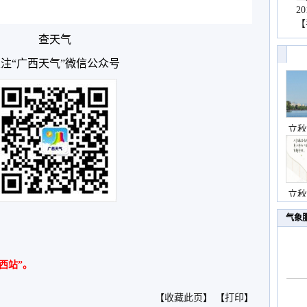
2
【
查天气
注“广西天气”微信公众号
立秋
立秋
气象
西站”。
【
收藏此页
】 【
打印
】