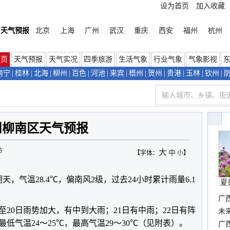
设为首页
加入收藏
天气预报
北京
上海
广州
武汉
重庆
西安
福州
杭州
首页
天气预报
天气实况
四季旅游
生活气象
行业气象
气象影视
南宁
|
桂林
|
北海
|
柳州
|
百色
|
河池
|
来宾
|
梧州
|
贺州
|
贵港
|
玉林
|
钦州
|
州柳南区天气预报
站
大
中
【字体：
小
】
阴天，气温28.4℃，偏南风2级，过去24小时累计雨量6.1
夏
广
至20日雨势加大，有中到大雨；21日有中雨；22日有阵
布
未
低气温24～25℃，最高气温29～30℃（见附表）。
时
广西