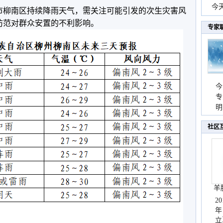
份
今
市柳南区持续降雨天气，需关注可能引发的次生灾害风
现
防范对群众安置的不利影响。
专家
今
专
温
明
天
社区
羊
2
年
立