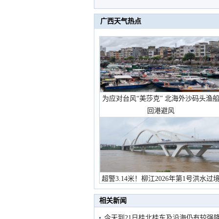
广西天气热点
为应对台风“美莎克” 北海外沙码头渔
回港避风
超警3.14米！柳江2026年第1号洪水过
市民在堤岸见证汛况
相关新闻
今天到21日桂北桂东及沿海仍有较强