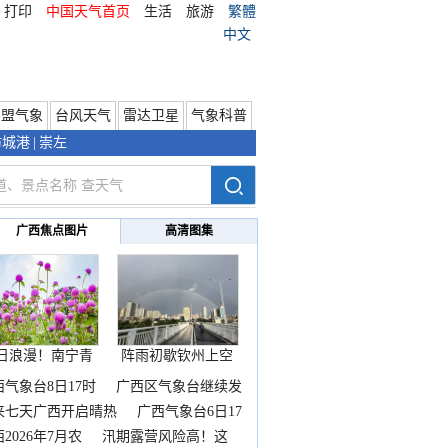
打印
中国天气首页
生活
旅游
繁體
中文
东盟气象
台风天气
雷达卫星
气象科普
防城港
|
崇左
广西焦点图片
高清图集
日浪漫！南宁青
阵雨初歇钦州上空
秀山
邂逅
西气象台8日17时
广西区气象台继续发
来七天广西开启晴热
广西气象台6日17
2026年7月农
汛期露营风险高！这