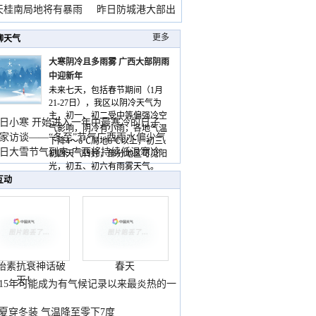
天桂南局地将有暴雨
昨日防城港大部出
暴
更多
聊天气
大寒阴冷且多雨雾 广西大部阴雨
中迎新年
未来七天，包括春节期间（1月
21-27日），我区以阴冷天气为
主，初一、初二受中等偏强冷空
日小寒 开始进入一年中最寒冷的日子
气影响，阴冷有小雨，各地气温
家访谈——“冬至”节气广西雨水偏少气
下降4～6℃局地8℃以上，初三、
低
日大雪节气到来 广西将持续低温寒冷
初四天气转好，部分地区可见阳
气
光，初五、初六有雨雾天气。
互动
胎素抗衰神话破
春天
灭！
015年可能成为有气候记录以来最炎热的一
夏穿冬装 气温降至零下7度