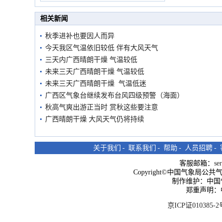
市民在堤岸见证汛况
相关新闻
秋季进补也要因人而异
今天我区气温依旧较低 伴有大风天气
三天内广西晴朗干燥 气温较低
未来三天广西晴朗干燥 气温较低
未来三天广西晴朗干燥 气温低迷
广西区气象台继续发布台风四级预警（海面）
秋高气爽出游正当时 赏秋这些要注意
广西晴朗干燥 大风天气仍将持续
关于我们
-
联系我们
-
帮助
-
人员招聘
-
客服邮箱：
se
Copyright©中国气象局公共气象服
制作维护：中国
郑重声明：
京ICP证010385-2