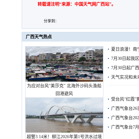
转载请注明“来源：中国天气网广西站”。
分享到：
广西天气热点
夏日浪漫！南
7月30日起
7月30日起
天气实况和未
为应对台风“美莎克” 北海外沙码头渔船
回港避风
受台风“红霞”
有较强降雨
广西气象台26
广西气象台20
预警
广西气象台7月
超警3.14米！柳江2026年第1号洪水过境