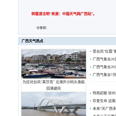
转载请注明“来源：中国天气网广西站”。
分享到：
广西天气热点
受台风“红霞”
有较强降雨
广西气象台26
广西气象台20
预警
广西气象台7月
为应对台风“美莎克” 北海外沙码头渔船
回港避风
阵雨初歇 钦
珍爱生命 远
未来7天广西