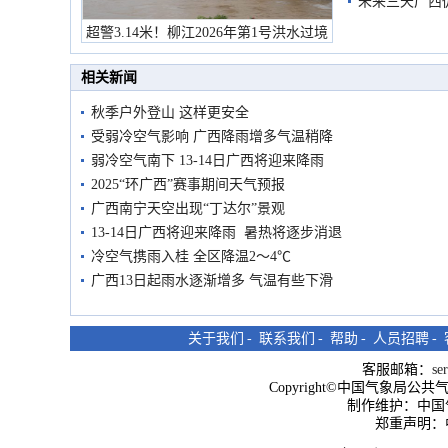
未来三天广西
超警3.14米！柳江2026年第1号洪水过境
市民在堤岸见证汛况
相关新闻
秋季户外登山 这样更安全
受弱冷空气影响 广西降雨增多气温稍降
弱冷空气南下 13-14日广西将迎来降雨
2025“环广西”赛事期间天气预报
广西南宁天空出现“丁达尔”景观
13-14日广西将迎来降雨 暑热将逐步消退
冷空气携雨入桂 全区降温2～4℃
广西13日起雨水逐渐增多 气温有些下滑
关于我们
-
联系我们
-
帮助
-
人员招聘
-
客服邮箱：
se
Copyright©中国气象局公共气象服
制作维护：中国
郑重声明：