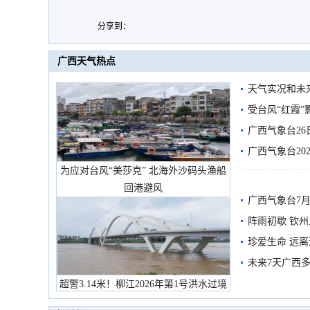
分享到：
广西天气热点
天气实况和未
受台风“红霞”
有较强降雨
广西气象台26
广西气象台20
为应对台风“美莎克” 北海外沙码头渔船
预警
回港避风
广西气象台7月
阵雨初歇 钦
珍爱生命 远
未来7天广西
超警3.14米！柳江2026年第1号洪水过境
市民在堤岸见证汛况