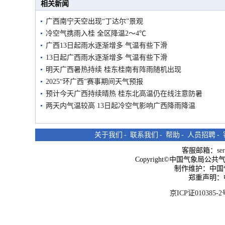
相关新闻
广西南宁天空出现“丁达尔”景观
冷空气携雨入桂 全区降温2～4℃
广西13日起雨水逐渐增多 气温有些下滑
13日起广西雨水逐渐增多 气温有些下滑
明天广西暑热持续 桂东桂南有阵雨随机出现
2025“环广西”赛事期间天气预报
预计今天广西持续晴热 桂东北高温仍在线注意防暑
两天内气温较高 13日起冷空气影响广西降雨降温
关于我们
-
联系我们
-
帮助
-
人员招聘
-
客服邮箱：
se
Copyright©中国气象局公共气象服
制作维护：中国
郑重声明：
京ICP证010385-2