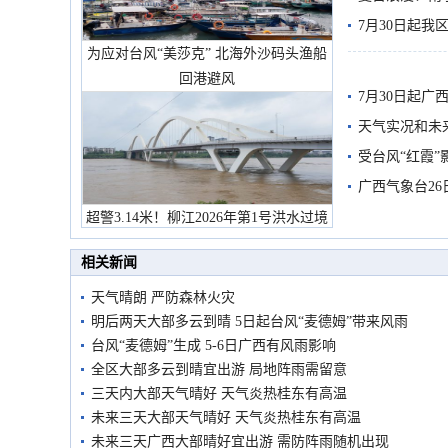
7月30日起
为应对台风“美莎克” 北海外沙码头渔船
回港避风
7月30日起
天气实况和未
受台风“红霞”
有较强降雨
广西气象台26
超警3.14米！柳江2026年第1号洪水过境
市民在堤岸见证汛况
相关新闻
天气晴朗 严防森林火灾
明后两天大部多云到晴 5日起台风“麦德姆”带来风雨
台风“麦德姆”生成 5-6日广西有风雨影响
全区大部多云到晴宜出游 局地阵雨需留意
三天内大部天气晴好 天气炎热桂东有高温
未来三天大部天气晴好 天气炎热桂东有高温
未来三天广西大部晴好宜出游 需防阵雨随机出现