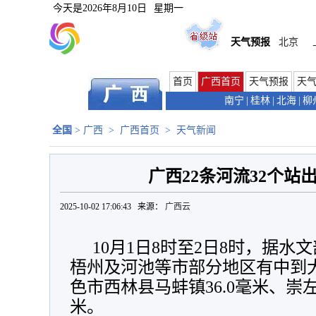
今天是
2026年8月10日
星期一
天气预报
北京
首页
广西首页
天气预报
天
南宁
|
桂林
|
北海
|
柳
全国
>
广西
>
广西首页
>
天气新闻
广西22条河流32个站
2025-10-02 17:06:43 来源：
广西云
10月1日8时至2日8时，据
梧州及河池等市部分地区有中到
色市西林县马蚌镇36.0毫米、崇左
米。