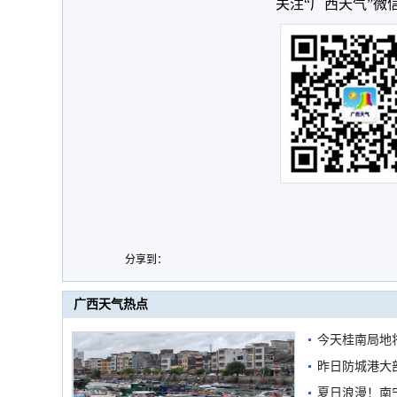
关注“广西天气”微
分享到：
广西天气热点
今天桂南局地将
需继续防范
昨日防城港大
雨
夏日浪漫！南