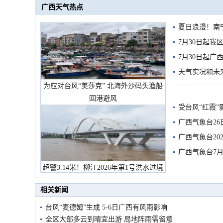
广西天气热点
夏日浪漫！南
7月30日起
7月30日起
天气实况和未
为应对台风“美莎克” 北海外沙码头渔船
回港避风
受台风“红霞”
有较强降雨
广西气象台26
广西气象台20
预警
广西气象台7月
超警3.14米！柳江2026年第1号洪水过境
市民在堤岸见证汛况
相关新闻
台风“麦德姆”生成 5-6日广西有风雨影响
全区大部多云到晴宜出游 局地阵雨需留意