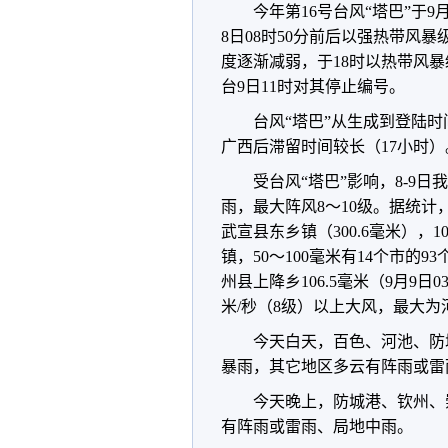
今年第16号台风“塔巴”于
8日08时50分前后以强热带风
度逐渐减弱，于18时以热带风
台9日11时对其停止编号。
台风“塔巴”从生成到登陆
广西后滞留时间较长（17小时）
受台风“塔巴”影响，8-9
雨，最大阵风8～10级。据统计，
武宣县东乡镇（300.6毫米），1
镇，50～100毫米有14个市的
州县上降乡106.5毫米（9月9日0
米/秒（8级）以上大风，最大为河
今天白天，百色、河池、防
暴雨，其它地区多云有阵雨或雷
今天晚上，防城港、钦州、
有阵雨或雷雨、局地中雨。