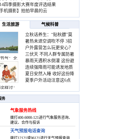
014四季摄影大赛年度评选结果
手机摄影】拍拍早晨的云
生活旅游
气候科普
立秋话养生：“贴秋膘”莫
暑热未退空调吹不停 3招
着急 先清暑再防燥
户外露营怎么玩更安心？
护住肩颈不酸痛
三伏天 不同人群专属防暑
这份攻略请收好
节气：北
暴雨天遇积水倒灌 这份避
要点请收好
连续强降雨可能诱发地质
险提示请收好
夏日安然入睡 收好这份降
灾害 这些前兆要知道
夏季户外活动注意这6点
温小贴士
防暑健身两不误
这样过：
服务
气象服务热线
拨打400-6000-121进行气象服务咨询、
建议、合作与投诉
天气预报电话查询
拨打12121或96121进行天气预报查询