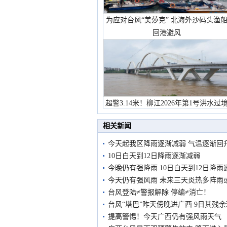
为应对台风“美莎克” 北海外沙码头渔
回港避风
超警3.14米！柳江2026年第1号洪水过
市民在堤岸见证汛况
相关新闻
今天起我区降雨逐渐减弱 气温逐渐回
10日白天到12日降雨逐渐减弱
今晚仍有强降雨 10日白天到12日降雨
今天仍有强风雨 未来三天炎热多阵雨
台风登陆≠警报解除 停编≠消亡！
台风“塔巴”昨天傍晚进广西 9日其残
提高警惕！今天广西仍有强风雨天气