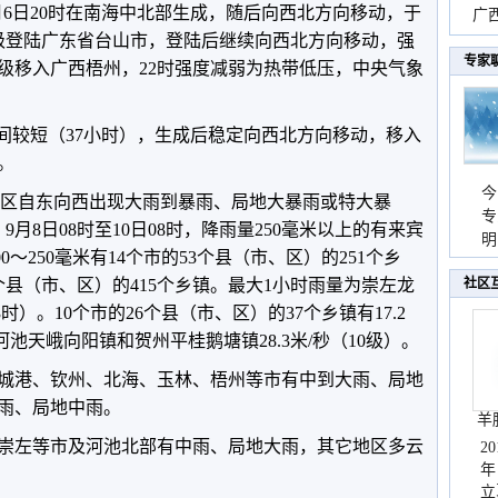
9月6日20时在南海中北部生成，随后向西北方向移动，于
时
广西
暴级登陆广东省台山市，登陆后继续向西北方向移动，强
份
专家
暴级移入广西梧州，22时强度减弱为热带低压，中央气象
时间较短（37小时），生成后稳定向西北方向移动，移入
。
今
日我区自东向西出现大雨到暴雨、局地大暴雨或特大暴
专
9月8日08时至10日08时，降雨量250毫米以上的有来宾
温
明
00～250毫米有14个市的53个县（市、区）的251个乡
天
93个县（市、区）的415个乡镇。最大1小时雨量为崇左龙
社区
3时）。10个市的26个县（市、区）的37个乡镇有17.2
池天峨向阳镇和贺州平桂鹅塘镇28.3米/秒（10级）。
城港、钦州、北海、玉林、梧州等市有中到大雨、局地
雨、局地中雨。
羊
崇左等市及河池北部有中雨、局地大雨，其它地区多云
2
年
立