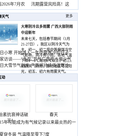
2026年7月农
汛期露营风险高！这
更多
聊天气
大寒阴冷且多雨雾 广西大部阴雨
中迎新年
未来七天，包括春节期间（1月
21-27日），我区以阴冷天气为
主，初一、初二受中等偏强冷空
日小寒 开始进入一年中最寒冷的日子
气影响，阴冷有小雨，各地气温
家访谈——“冬至”节气广西雨水偏少气
下降4～6℃局地8℃以上，初三、
低
日大雪节气到来 广西将持续低温寒冷
初四天气转好，部分地区可见阳
气
光，初五、初六有雨雾天气。
互动
胎素抗衰神话破
春天
灭！
015年可能成为有气候记录以来最炎热的一
夏穿冬装 气温降至零下7度