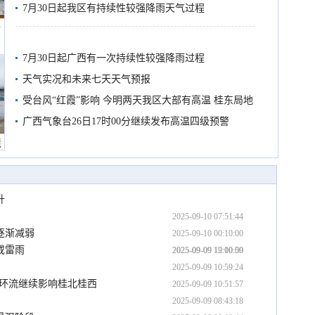
7月30日起我区有持续性较强降雨天气过程
船
7月30日起广西有一次持续性较强降雨过程
天气实况和未来七天天气预报
受台风“红霞”影响 今明两天我区大部有高温 桂东局地
有较强降雨
广西气象台26日17时00分继续发布高温四级预警
境
升
2025-09-10 07:51:44
逐渐减弱
2025-09-10 00:10:00
或雷雨
2025-09-09 19:10:59
2025-09-09 12:00:00
2025-09-09 10:59:24
余环流继续影响桂北桂西
2025-09-09 10:51:57
2025-09-09 08:43:18