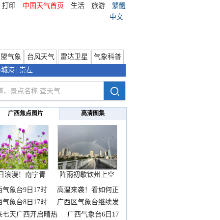
打印
中国天气首页
生活
旅游
繁體
中文
东盟气象
台风天气
雷达卫星
气象科普
防城港
|
崇左
广西焦点图片
高清图集
日浪漫！南宁青
阵雨初歇钦州上空
秀山
邂逅
西气象台9日17时
高温来袭！看如何正
西气象台8日17时
广西区气象台继续发
来七天广西开启晴热
广西气象台6日17