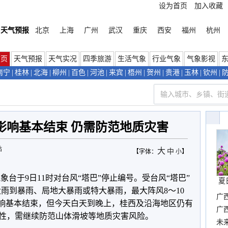
设为首页
加入收藏
天气预报
北京
上海
广州
武汉
重庆
西安
福州
杭州
首页
天气预报
天气实况
四季旅游
生活气象
行业气象
气象影视
南宁
|
桂林
|
北海
|
柳州
|
百色
|
河池
|
来宾
|
梧州
|
贺州
|
贵港
|
玉林
|
钦州
|
影响基本结束 仍需防范地质灾害
站
大
中
【字体：
小
】
象台于9日11时对台风“塔巴”停止编号。受台风“塔巴”
夏
大雨到暴雨、局地大暴雨或特大暴雨，最大阵风8～10
广
影响基本结束，但今天白天到晚上，桂西及沿海地区仍有
确
广
性，需继续防范山体滑坡等地质灾害风险。
布
未