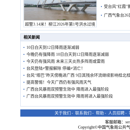
受台风“红霞”
有较强降雨
广西气象台26
超警3.14米！柳江2026年第1号洪水过境
市民在堤岸见证汛况
相关新闻
10日白天到12日降雨逐渐减弱
今晚仍有强降雨 10日白天到12日降雨逐渐减弱
今天仍有强风雨 未来三天炎热多阵雨或雷雨
台风登陆≠警报解除 停编≠消亡！
台风“塔巴”昨天傍晚进广西 9日其残余环流继续影响桂北
提高警惕！今天广西仍有强风雨天气
广西台风暴雨双预警生效中 降雨进入最强阶段
广西台风暴雨双预警生效中 降雨将进入最强阶段
关于我们
-
联系我们
-
帮助
-
人员招聘
-
客服邮箱：
se
Copyright©中国气象局公共气象服