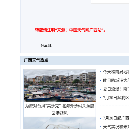
转载请注明“来源：中国天气网广西站”。
分享到：
广西天气热点
今天桂南局地将
需继续防范
昨日防城港大
雨
夏日浪漫！南
7月30日起
为应对台风“美莎克” 北海外沙码头渔船
回港避风
7月30日起
天气实况和未