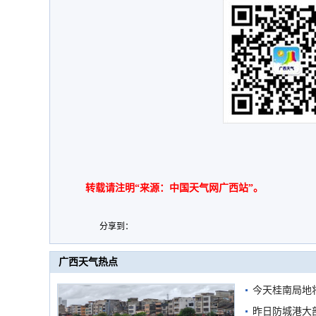
转载请注明“来源：中国天气网广西站”。
分享到：
广西天气热点
今天桂南局地将
需继续防范
昨日防城港大