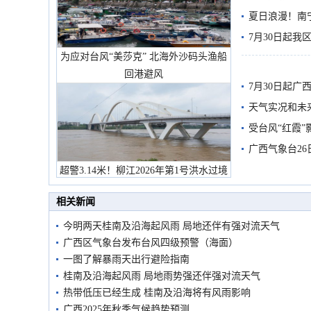
雨
夏日浪漫！南
7月30日起
为应对台风“美莎克” 北海外沙码头渔船
回港避风
7月30日起
天气实况和未
受台风“红霞”
有较强降雨
广西气象台26
超警3.14米！柳江2026年第1号洪水过境
市民在堤岸见证汛况
相关新闻
今明两天桂南及沿海起风雨 局地还伴有强对流天气
广西区气象台发布台风四级预警（海面）
一图了解暴雨天出行避险指南
桂南及沿海起风雨 局地雨势强还伴强对流天气
热带低压已经生成 桂南及沿海将有风雨影响
广西2025年秋季气候趋势预测