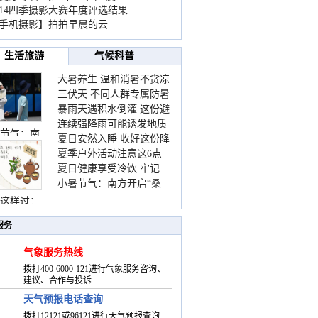
014四季摄影大赛年度评选结果
手机摄影】拍拍早晨的云
生活旅游
气候科普
大暑养生 温和消暑不贪凉
三伏天 不同人群专属防暑
暴雨天遇积水倒灌 这份避
要点请收好
连续强降雨可能诱发地质
险提示请收好
节气：南
夏日安然入睡 收好这份降
灾害 这些前兆要知道
夏季户外活动注意这6点
温小贴士
夏日健康享受冷饮 牢记
防暑健身两不误
小暑节气：南方开启“桑
“两注意一控制”
拿”模式 北方陆续进入雨
这样过：
季
服务
气象服务热线
拨打400-6000-121进行气象服务咨询、
建议、合作与投诉
天气预报电话查询
拨打12121或96121进行天气预报查询