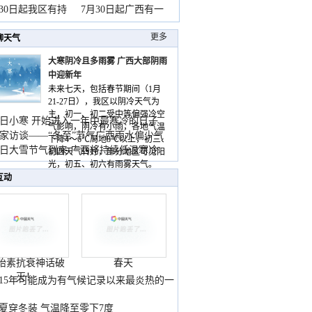
山
月30日起我区有持
7月30日起广西有一
更多
聊天气
大寒阴冷且多雨雾 广西大部阴雨
中迎新年
未来七天，包括春节期间（1月
21-27日），我区以阴冷天气为
主，初一、初二受中等偏强冷空
日小寒 开始进入一年中最寒冷的日子
气影响，阴冷有小雨，各地气温
家访谈——“冬至”节气广西雨水偏少气
下降4～6℃局地8℃以上，初三、
低
日大雪节气到来 广西将持续低温寒冷
初四天气转好，部分地区可见阳
气
光，初五、初六有雨雾天气。
互动
胎素抗衰神话破
春天
灭！
015年可能成为有气候记录以来最炎热的一
夏穿冬装 气温降至零下7度