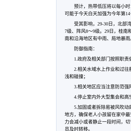
预计，热带低压将以每小时1
可能于今天白天加强为今年第1
受其影响，29-30日，北
7级、阵风8～9级。29日，桂
南和沿海地区有中雨、局地暴雨
防御指南：
1.政府及相关部门按照职
2.相关水域水上作业和过
浅和碰撞；
3.相关地区应当注意防范
4.停止室内外大型集会和
5.加固或者拆除易被风吹
地方，确保老人小孩留在家中最
力会减小或者静止一段时间，切
员及时转移。