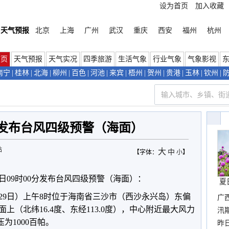
设为首页
加入收藏
天气预报
北京
上海
广州
武汉
重庆
西安
福州
杭州
首页
天气预报
天气实况
四季旅游
生活气象
行业气象
气象影视
南宁
|
桂林
|
北海
|
柳州
|
百色
|
河池
|
来宾
|
梧州
|
贺州
|
贵港
|
玉林
|
钦州
|
发布台风四级预警（海面）
站
大
中
【字体：
小
】
29日09时00分发布台风四级预警（海面）：
夏
29日）上午8时位于海南省三沙市（西沙永兴岛）东偏
广
上（北纬16.4度、东经113.0度），中心附近最大风力
汛
为1000百帕。
暴
昨