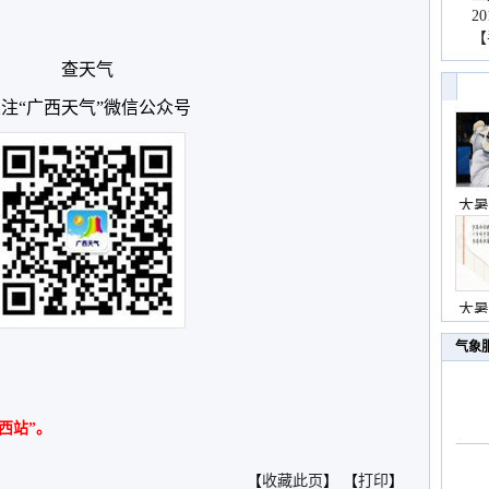
2
【
查天气
注“广西天气”微信公众号
大暑
大暑
气象
西站”。
【
收藏此页
】 【
打印
】