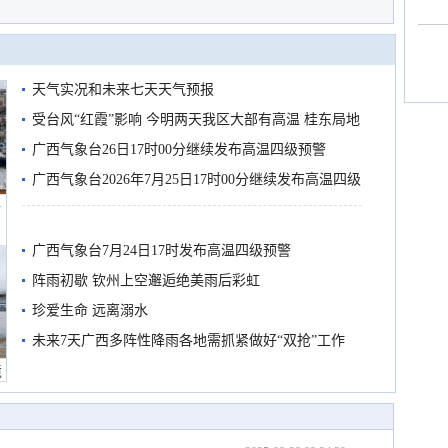
天气实况和未来七天天气预报
受台风“红霞”影响 今明两天我区大部有高温 桂东局地
有较强降雨
广西气象台26日17时00分继续发布高温四级预警
广西气象台2026年7月25日17时00分继续发布高温四级
船
预警
广西气象台7月24日17时发布高温四级预警
阵雨初歇 钦州上空邂逅绝美雨后彩虹
珍爱生命 远离溺水
未来7天广西多阵性降雨各地需抓紧做好“双抢”工作
境