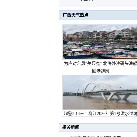
广西天气热点
为应对台风“美莎克” 北海外沙码头渔
回港避风
超警3.14米！柳江2026年第1号洪水过
市民在堤岸见证汛况
相关新闻