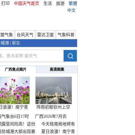
打印
中国天气首页
生活
旅游
繁體
中文
东盟气象
台风天气
雷达卫星
气象科普
防城港
|
崇左
广西焦点图片
高清图集
日浪漫！南宁青
阵雨初歇钦州上空
秀山
邂逅
西气象台6日17时
广西2026年7月农
期露营风险高！这份
今天桂南局地将有
雨
日防城港大部出现暴
夏日浪漫！南宁青