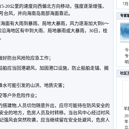
秀
7
5-20公里的速度向西偏北方向移动，强度逐渐增强，
4号台风，并向海南岛南部海面靠近。
专家
部湾海面有大雨到暴雨、局地大暴雨，风力逐渐加大到6～
南和沿海地区有中到大雨、局地暴雨或大暴雨，30日，桂
。
今
专
责做好防台风抢险应急工作；
温
明
往船舶应当回港避风，加固港口设施，防止船舶走锚、搁
天
社区
强降水可能引发的山洪、地质灾害；
高空等户外危险作业；
动的搭建物,人员切勿随意外出，应尽可能待在防风安全的
羊
安全的地方，危房人员及时转移。当台风中心经过时风
2
记强风会突然吹袭，应当继续留在安全处避风，危房人
年
立