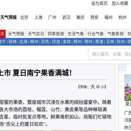
设为首页
加入收藏
天气预报
北京
上海
广州
武汉
重庆
西安
福州
杭州
首页
天气预报
天气实况
四季旅游
生活气象
行业气象
气象影视
南宁
|
桂林
|
北海
|
柳州
|
百色
|
河池
|
来宾
|
梧州
|
贺州
|
贵港
|
玉林
|
钦州
|
上市 夏日南宁果香满城！
大
中
【字体：
小
】
甜蜜的果香，整座城市沉浸在水果的缤纷盛宴中。随着
夏
各大市场的荔枝、榴莲、山竹、黄皮果等品种琳琅满
广
吉星、临时批发点等地，鲜果堆积如山，商贩们忙碌地
汛
场“舌尖上的夏日狂欢”。
暴
昨