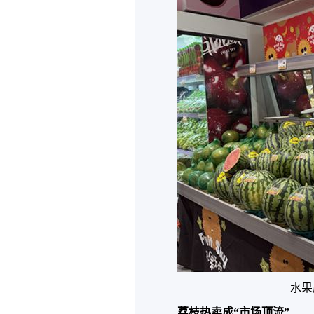
水果
荔枝热卖成“市场顶流”