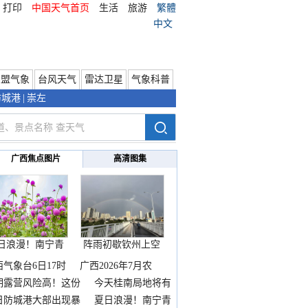
打印
中国天气首页
生活
旅游
繁體
中文
东盟气象
台风天气
雷达卫星
气象科普
防城港
|
崇左
广西焦点图片
高清图集
日浪漫！南宁青
阵雨初歇钦州上空
秀山
邂逅
西气象台6日17时
广西2026年7月农
期露营风险高！这份
今天桂南局地将有
雨
日防城港大部出现暴
夏日浪漫！南宁青