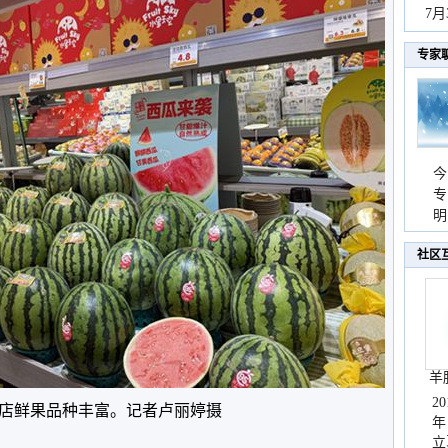
秀
7
专家
今
专
温
明
天
社区
羊
2
店鲜果品种丰富。记者卢丽婷摄
年
立