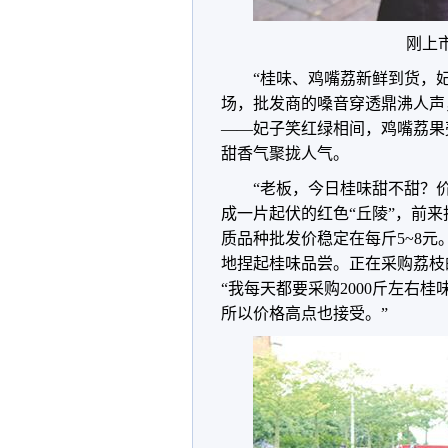
刚上
“桂味、鸡嘴荔新鲜到货，妃
场，批发商的嗓音穿透鼎沸人声
——妃子笑红绿相间，鸡嘴荔果
甜香气聚拢人气。
“老板，今日桂味甜不甜？
成一片起伏的红色“丘陵”，前
质品种批发价稳定在每斤5~8
地捏起桂味品尝。正在采购荔枝
“我每天都要采购2000斤左右
所以价格高点也接受。”