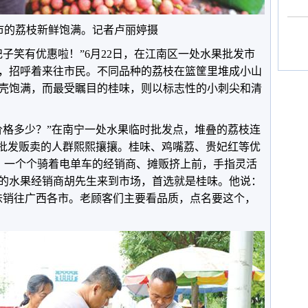
市的荔枝新鲜饱满。记者卢丽婷摄
子笑有优惠啦！”6月22日，在江南区一处水果批发市
，招呼着来往市民。不同品种的荔枝在篮筐里堆成小山
壳饱满，而最受瞩目的桂味，则以标志性的小刺尖和清
价格多少？”在南宁一处水果临时批发点，堆叠的荔枝连
来批发贩卖的人群熙熙攘攘。桂味、鸡嘴荔、贵妃红等优
元。一个个骑着电单车的经销商、摊贩挤上前，手指灵活
的水果经销商胡先生来到市场，首选就是桂味。他说：
桂味销往广西各市。老顾客们主要看品质，点名要这个，