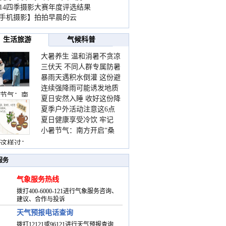
014四季摄影大赛年度评选结果
手机摄影】拍拍早晨的云
生活旅游
气候科普
大暑养生 温和消暑不贪凉
三伏天 不同人群专属防暑
暴雨天遇积水倒灌 这份避
要点请收好
连续强降雨可能诱发地质
险提示请收好
节气：南
夏日安然入睡 收好这份降
灾害 这些前兆要知道
夏季户外活动注意这6点
温小贴士
夏日健康享受冷饮 牢记
防暑健身两不误
小暑节气：南方开启“桑
“两注意一控制”
拿”模式 北方陆续进入雨
这样过：
季
服务
气象服务热线
拨打400-6000-121进行气象服务咨询、
建议、合作与投诉
天气预报电话查询
拨打12121或96121进行天气预报查询