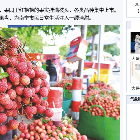
2
，果园里红艳艳的果实挂满枝头，各类品种集中上市。
【
果盘，为南宁市民日常生活注入一缕清甜。
大暑
大暑
气象