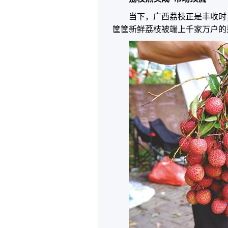
当下，广西荔枝正是丰收时
筐筐新鲜荔枝被端上千家万户的