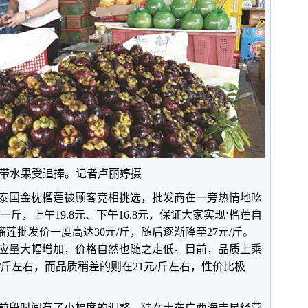
带水果受追捧。记者卢丽婷摄
泰国金枕榴莲被顾客竞相挑选，批发商在一旁热情地吆
一斤，上午19.8元、下午16.8元，保证大家实现‘榴莲自
榴莲批发价一度高达30元/斤，随后逐渐降至27元/斤。
应量大幅增加，价格自然也随之走低。目前，品质上乘
/斤左右，而品质稍差的则在21元/斤左右，性价比极
前段时间有了小幅度的调整。陆女士在广西海吉星经营