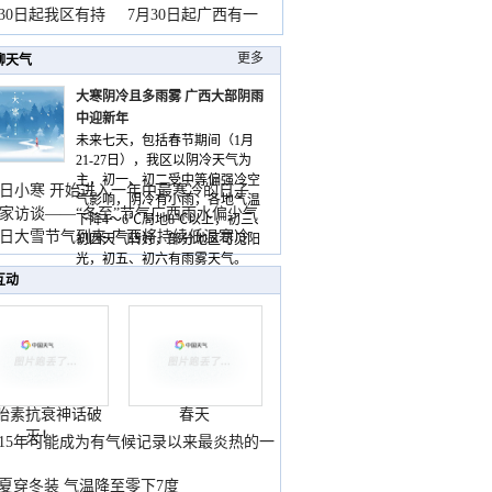
山
月30日起我区有持
7月30日起广西有一
更多
聊天气
大寒阴冷且多雨雾 广西大部阴雨
中迎新年
未来七天，包括春节期间（1月
21-27日），我区以阴冷天气为
主，初一、初二受中等偏强冷空
日小寒 开始进入一年中最寒冷的日子
气影响，阴冷有小雨，各地气温
家访谈——“冬至”节气广西雨水偏少气
下降4～6℃局地8℃以上，初三、
低
日大雪节气到来 广西将持续低温寒冷
初四天气转好，部分地区可见阳
气
光，初五、初六有雨雾天气。
互动
胎素抗衰神话破
春天
灭！
015年可能成为有气候记录以来最炎热的一
夏穿冬装 气温降至零下7度