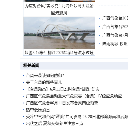
为应对台风“美莎克” 北海外沙码头渔船
有较强降雨
回港避风
广西气象台26
广西气象台20
预警
广西气象台7月
阵雨初歇 钦
超警3.14米！柳江2026年第1号洪水过境
市民在堤岸见证汛况
相关新闻
台风来袭该如何防御？
关于台风的那些事儿
【台风动态】6月11日21时台风“蝴蝶”动态
广西区气象局启动重大气象灾害（台风）Ⅳ级应急响应
广西区气象台06月11日发布台风四级预警
热带低压消息
受冷空气和台风“潭美”共同影响 26-28日北部湾海面和沿
出伏之后 夏秋交替养生注意三点