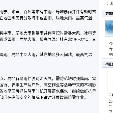
汛
暴
、南宁、来宾、百色等市有中雨、局地暴雨并伴有短时雷
专家
它地区阴天有分散阵雨或雷雨、局地大雨。最高气温：
区有中雨、局地大雨到暴雨并伴有短时雷暴大风、冰雹等
雨或雷雨、局地大雨。最高气温：桂东北19～27℃，其
今
专
或雷雨、局地中到大雨，其它地区多云间晴。最高气温：
温
明
天
社区
点，局地有暴雨伴强对流天气，需防范短时强降雨、雷
运行、农事生产及户外、高空作业等活动带来的不利影
各地旱区可抓住降雨时机开展蓄水保水，继续做好抗旱
羊
部门在确保安全的情况下适时开展增雨防雹作业。
2
年
立