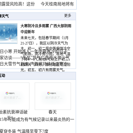
期露营风险高！这份
今天桂南局地将有
雨
更多
聊天气
大寒阴冷且多雨雾 广西大部阴雨
中迎新年
未来七天，包括春节期间（1月
21-27日），我区以阴冷天气为
主，初一、初二受中等偏强冷空
日小寒 开始进入一年中最寒冷的日子
气影响，阴冷有小雨，各地气温
家访谈——“冬至”节气广西雨水偏少气
下降4～6℃局地8℃以上，初三、
低
日大雪节气到来 广西将持续低温寒冷
初四天气转好，部分地区可见阳
气
光，初五、初六有雨雾天气。
互动
胎素抗衰神话破
春天
灭！
015年可能成为有气候记录以来最炎热的一
夏穿冬装 气温降至零下7度