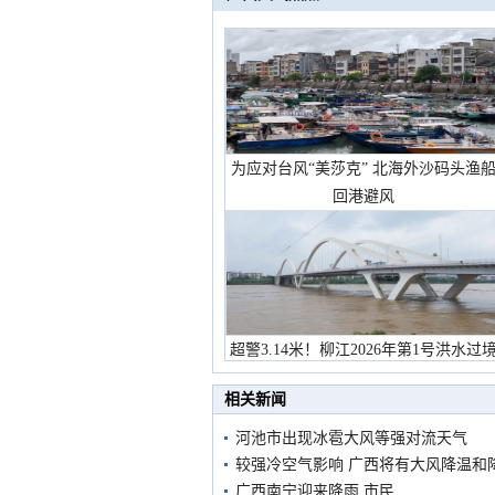
为应对台风“美莎克” 北海外沙码头渔
回港避风
超警3.14米！柳江2026年第1号洪水过
市民在堤岸见证汛况
相关新闻
河池市出现冰雹大风等强对流天气
较强冷空气影响 广西将有大风降温和
广西南宁迎来降雨 市民