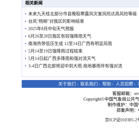
相关新闻
未来九天桂北部分市县晚稻寒露风灾害风险达高风险等级
台风“杨柳”对我区的影响结束
2025年8月中旬天气预报
6月26至28日我区有较强降雨天气
南海热带低压生成 12至14日广西有明显风雨
5月14至19日强降雨过程结束
5月14日起广西多降雨和强对流天气
3-4日广西北部将迎中到大雨 局地暴雨伴有强对流
关于我们
-
联系我们
-
帮助
-
人员招聘
-
客服邮箱：
se
Copyright©中国气象局公共气象服
制作维护：中国
郑重声明：
京ICP证010385-2