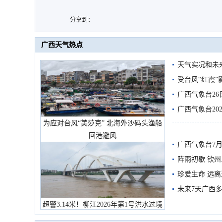
分享到：
广西天气热点
天气实况和未
受台风“红霞”
有较强降雨
广西气象台26
广西气象台20
为应对台风“美莎克” 北海外沙码头渔船
预警
回港避风
广西气象台7月
阵雨初歇 钦
珍爱生命 远
未来7天广西
超警3.14米！柳江2026年第1号洪水过境
市民在堤岸见证汛况