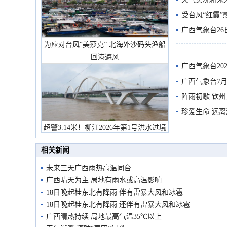
受台风“红霞”
有较强降雨
广西气象台26
为应对台风“美莎克” 北海外沙码头渔船
回港避风
广西气象台20
预警
广西气象台7月
阵雨初歇 钦
珍爱生命 远
超警3.14米！柳江2026年第1号洪水过境
市民在堤岸见证汛况
相关新闻
未来三天广西雨热高温同台
广西晴天为主 局地有雨水或高温影响
18日晚起桂东北有降雨 伴有雷暴大风和冰雹
18日晚起桂东北有降雨 还伴有雷暴大风和冰雹
广西晴热持续 局地最高气温35℃以上