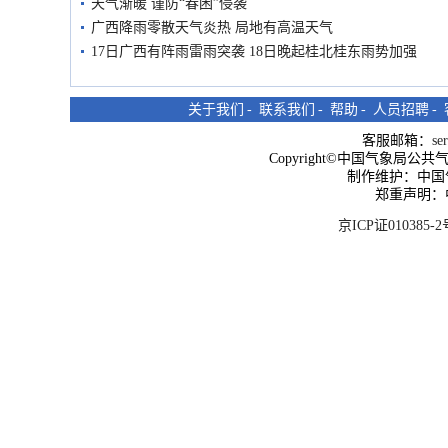
天气渐暖 谨防“春困”侵袭
广西降雨零散天气炎热 局地有高温天气
17日广西有阵雨雷雨突袭 18日晚起桂北桂东雨势加强
关于我们
-
联系我们
-
帮助
-
人员招聘
-
客服邮箱：
se
Copyright©中国气象局公共气象服
制作维护：中国
郑重声明：
京ICP证010385-2