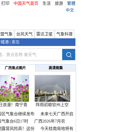
打印
中国天气首页
生活
旅游
繁體
中文
东盟气象
台风天气
雷达卫星
气象科普
防城港
|
崇左
广西焦点图片
高清图集
日浪漫！南宁青
阵雨初歇钦州上空
秀山
邂逅
西区气象台继续发布
未来七天广西开启
热
西气象台6日17时
广西2026年7月农
期露营风险高！这份
今天桂南局地将有