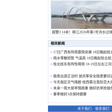
超警3.14米！柳江2026年第1号洪水过
市民在堤岸见证汛况
相关新闻
17日广西有阵雨雷雨突袭 18日晚起
雨水零散短暂 气温高 18日晚起桂北
桂北桂东有阵性降雨 18-19日左右江
踏青出游正当时 放风筝安全隐患要切
今天我区天气晴朗 桂西需注意防范大
未来一周大部旱情趋重 做好抗旱抢插
春季做好3点保持健康
关于我们
-
联系我们