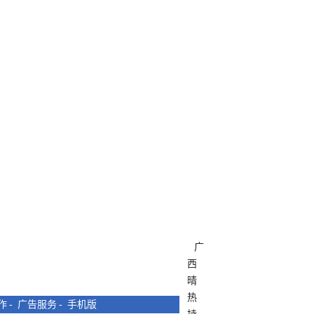
广
西
晴
热
作
-
广告服务
-
手机版