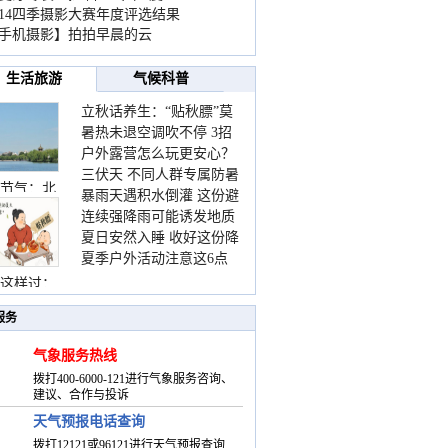
014四季摄影大赛年度评选结果
手机摄影】拍拍早晨的云
生活旅游
气候科普
立秋话养生：“贴秋膘”莫
暑热未退空调吹不停 3招
着急 先清暑再防燥
户外露营怎么玩更安心？
护住肩颈不酸痛
三伏天 不同人群专属防暑
这份攻略请收好
节气：北
暴雨天遇积水倒灌 这份避
要点请收好
连续强降雨可能诱发地质
险提示请收好
夏日安然入睡 收好这份降
灾害 这些前兆要知道
夏季户外活动注意这6点
温小贴士
防暑健身两不误
这样过：
服务
气象服务热线
拨打400-6000-121进行气象服务咨询、
建议、合作与投诉
天气预报电话查询
拨打12121或96121进行天气预报查询