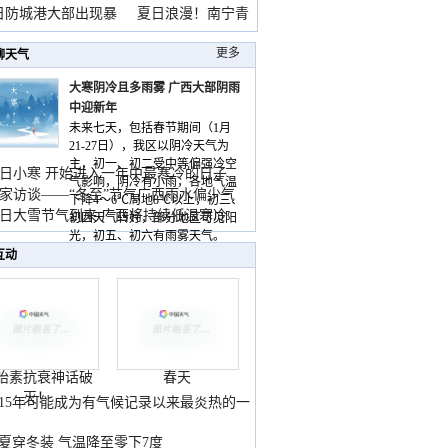
雨
日防城港大部出现暴
夏日浪漫！南宁青
山
更多
聊天气
大寒阴冷且多雨雾 广西大部阴雨
中迎新年
未来七天，包括春节期间（1月
21-27日），我区以阴冷天气为
主，初一、初二受中等偏强冷空
日小寒 开始进入一年中最寒冷的日子
气影响，阴冷有小雨，各地气温
家访谈——“冬至”节气广西雨水偏少气
下降4～6℃局地8℃以上，初三、
低
日大雪节气到来 广西将持续低温寒冷
初四天气转好，部分地区可见阳
气
光，初五、初六有雨雾天气。
互动
胎素抗衰神话破
春天
灭！
015年可能成为有气候记录以来最炎热的一
夏穿冬装 气温降至零下7度