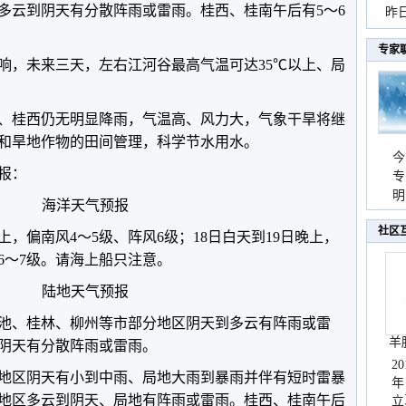
多云到阴天有分散阵雨或雷雨。
桂西、桂南午后有5～6
暴
昨
秀
专家
响，
未来三天，左右江河谷最高气温可达35℃以上、局
、桂西仍无明显降雨，气温高、风力大，气象干旱将继
和旱地作物的田间管理，科学节水用水。
今
预报：
专
温
明
海洋天气预报
天
社区
，偏南风4～5级、阵风6级；18日白天到19日晚上，
6～7级。请海上船只注意。
陆地天气预报
池、桂林、柳州等市部分地区阴天到多云有阵雨或雷
羊
阴天有分散阵雨或雷雨。
2
分地区阴天有小到中雨、局地大雨到暴雨并伴有短时雷暴
年
地区多云到阴天、局地有阵雨或雷雨。桂西、桂南午后
立