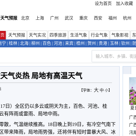
设为首页
加入收藏
天气预报
北京
上海
广州
武汉
重庆
西安
福州
杭州
首页
天气预报
天气实况
四季旅游
生活气象
行业气象
气象影视
南宁
|
桂林
|
北海
|
柳州
|
百色
|
河池
|
来宾
|
梧州
|
贺州
|
贵港
|
玉林
|
钦州
|
天气炎热 局地有高温天气
站
大
中
【字体：
小
】
17日）
全区仍以多云或阴天为主，
百色、河池、桂
夏
云有阵雨或雷雨、局地中雨。
广
零散，气温继续推高。18日晚上到19日，有冷空气南下
晴
广
区带来降雨，局地雨势强，还将伴有短时雷暴大风、冰
汛