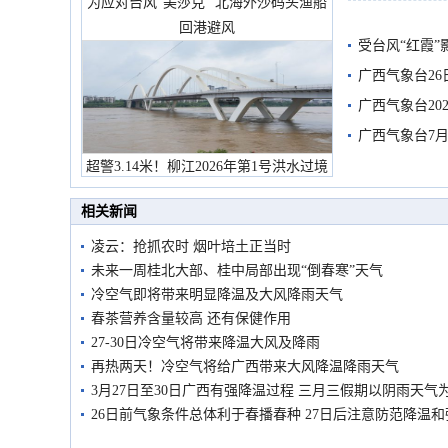
为应对台风“美莎克” 北海外沙码头渔船
回港避风
受台风“红霞”
有较强降雨
广西气象台26
广西气象台20
预警
广西气象台7月
超警3.14米！柳江2026年第1号洪水过境
市民在堤岸见证汛况
相关新闻
凌云：抢抓农时 烟叶培土正当时
未来一周桂北大部、桂中局部出现“倒春寒”天气
冷空气即将带来明显降温及大风降雨天气
春茶营养含量较高 还有保健作用
27-30日冷空气将带来降温大风及降雨
再热两天！冷空气将给广西带来大风降温降雨天气
3月27日至30日广西有强降温过程 三月三假期以阴雨天气
26日前气象条件总体利于春播春种 27日后注意防范降温