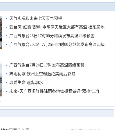
天气实况和未来七天天气预报
受台风“红霞”影响 今明两天我区大部有高温 桂东局地
有较强降雨
广西气象台26日17时00分继续发布高温四级预警
广西气象台2026年7月25日17时00分继续发布高温四级
船
预警
广西气象台7月24日17时发布高温四级预警
阵雨初歇 钦州上空邂逅绝美雨后彩虹
珍爱生命 远离溺水
未来7天广西多阵性降雨各地需抓紧做好“双抢”工作
境