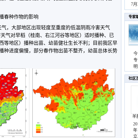
秀
7
播春种作物的影响
专家
天气，大部地区出现轻度至重度的低温阴雨冷害天气
冷害天气对早稻（桂南、右江河谷等地区）适时播种、已
西等地区）播种出苗、幼苗健壮生长不利；目前我区早
播种进度偏慢，部分春作物出苗不整齐，幼苗总体长势
今
专
温
明
天
社区
羊
2
年
立