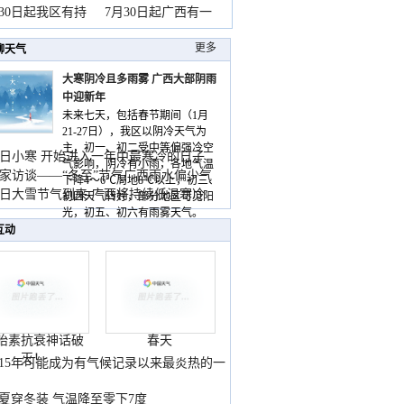
山
月30日起我区有持
7月30日起广西有一
更多
聊天气
大寒阴冷且多雨雾 广西大部阴雨
中迎新年
未来七天，包括春节期间（1月
21-27日），我区以阴冷天气为
主，初一、初二受中等偏强冷空
日小寒 开始进入一年中最寒冷的日子
气影响，阴冷有小雨，各地气温
家访谈——“冬至”节气广西雨水偏少气
下降4～6℃局地8℃以上，初三、
低
日大雪节气到来 广西将持续低温寒冷
初四天气转好，部分地区可见阳
气
光，初五、初六有雨雾天气。
互动
胎素抗衰神话破
春天
灭！
015年可能成为有气候记录以来最炎热的一
夏穿冬装 气温降至零下7度