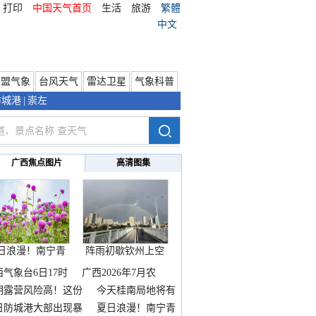
打印
中国天气首页
生活
旅游
繁體
中文
东盟气象
台风天气
雷达卫星
气象科普
防城港
|
崇左
广西焦点图片
高清图集
日浪漫！南宁青
阵雨初歇钦州上空
秀山
邂逅
西气象台6日17时
广西2026年7月农
期露营风险高！这份
今天桂南局地将有
雨
日防城港大部出现暴
夏日浪漫！南宁青