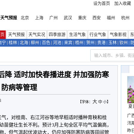
设为首页
加入收藏
天气预报
北京
上海
广州
武汉
重庆
西安
福州
杭州
首页
天气预报
天气实况
四季旅游
生活气象
行业气象
气象影视
南宁
|
桂林
|
北海
|
柳州
|
百色
|
河池
|
来宾
|
梧州
|
贺州
|
贵港
|
玉林
|
钦州
|
后降 适时加快春播进度 并加强防寒
防病等管理
站
大
中
【字体：
小
】
夏
广
天气，对桂南、右江河谷等地早稻适时播种育秧和桂
汛
幼苗健壮生长不利。预计3月上旬全区平均气温偏高，
暴
昨
物，但气温起伏波动大，仍应加强防寒防病等田间管