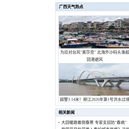
广西天气热点
为应对台风“美莎克” 北海外沙码头渔
回港避风
超警3.14米！柳江2026年第1号洪水过
市民在堤岸见证汛况
相关新闻
大回暖跟着倒春寒 专家支招防“春病”