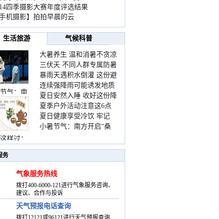
014四季摄影大赛年度评选结果
手机摄影】拍拍早晨的云
生活旅游
气候科普
大暑养生 温和消暑不贪凉
三伏天 不同人群专属防暑
暴雨天遇积水倒灌 这份避
要点请收好
连续强降雨可能诱发地质
险提示请收好
节气：南
夏日安然入睡 收好这份降
灾害 这些前兆要知道
夏季户外活动注意这6点
温小贴士
夏日健康享受冷饮 牢记
防暑健身两不误
小暑节气：南方开启“桑
“两注意一控制”
拿”模式 北方陆续进入雨
这样过：
季
服务
气象服务热线
拨打400-6000-121进行气象服务咨询、
建议、合作与投诉
天气预报电话查询
拨打12121或96121进行天气预报查询