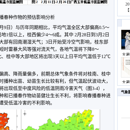
2
【
播春种作物的预估影响分析
到3月9日）与历年同期相比，平均气温全区大部偏高0.5～
地1倍以上，桂西偏少4～6成。其中 2月28日到3月2日
大部有回南潮湿天气；3日开始受冷空气影响，桂东部
短时雷暴大风等强对流天气，各地气温将下降8～
大暑
桂北、桂中等大部地区将出现3天以上日平均气温低于12℃
温偏高、降雨量偏多，前期总体气象条件将对桂南、桂中
时播种出苗、幼苗生长比较有利，但气温起伏波动大，
大暑
将出现低至中度风险的低温阴雨冷害天气（图3-4），
气象
种和已播春作物幼苗健壮生长不利，将影响春播春种进
遭受低温冷害的不利影响。