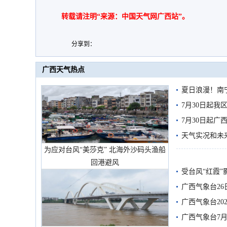
转载请注明“来源：中国天气网广西站”。
分享到：
广西天气热点
夏日浪漫！南
7月30日起
7月30日起
天气实况和未
为应对台风“美莎克” 北海外沙码头渔船
回港避风
受台风“红霞”
有较强降雨
广西气象台26
广西气象台20
预警
广西气象台7月