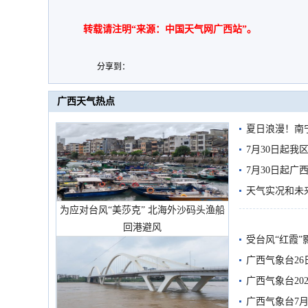
转载请注明“来源：中国天气网广西站”。
分享到：
广西天气热点
夏日浪漫！南
7月30日起
7月30日起
天气实况和未
为应对台风“美莎克” 北海外沙码头渔船
回港避风
受台风“红霞”
有较强降雨
广西气象台26
广西气象台20
预警
广西气象台7月