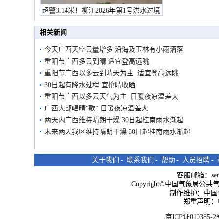
超警3.14米！柳江2026年第1号洪水过境
市民在堤岸见证汛况
相关新闻
今天广西天空云量增多 沿海及玉林有小雨洒落
重阳节广西多云到晴 适宜登高远眺
重阳节广西以多云到晴天为主 适宜登高远眺
30日起有降水过程 宜抢晴收晒
重阳节广西以多云天气为主 日暖夜凉温差大
广西大部唱晴“歌” 日暖夜凉温差大
两天内广西维持晴朗干燥 30日起桂南雨水渐起
未来两天我区维持晴朗干燥 30日起桂南雨水渐起
关于我们
-
联系我们
-
帮助
-
人员招聘
-
客服邮箱：
se
Copyright©中国气象局公共气象服
制作维护：中国
郑重声明：
京ICP证010385-2