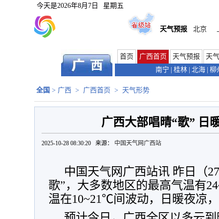
今天是
2026年8月7日
星期五
天气预报
北京
首页
广西首页
天气预报
天
南宁
|
桂林
|
北海
|
柳
全国
>
广西
>
广西首页
>
天气形势
广西大部唱晴“歌” 日
2025-10-28 08:30:20 来源：
中国天气网广西站
中国天气网广西站讯 昨日（2
歌”，大多数地区的最高气温有24
温在10~21℃间波动，
日暖夜凉，
预计今日，广西全区以多云到