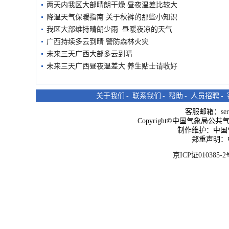
两天内我区大部晴朗干燥 昼夜温差比较大
降温天气保暖指南 关于秋裤的那些小知识
我区大部维持晴朗少雨 昼暖夜凉的天气
广西持续多云到晴 警防森林火灾
未来三天广西大部多云到晴
未来三天广西昼夜温差大 养生贴士请收好
关于我们
-
联系我们
-
帮助
-
人员招聘
-
客服邮箱：
se
Copyright©中国气象局公共气象服
制作维护：中国
郑重声明：
京ICP证010385-2