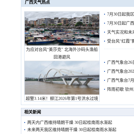
广西天气热点
7月30日起
7月30日起
天气实况和未
受台风“红霞”
为应对台风“美莎克” 北海外沙码头渔船
有较强降雨
回港避风
广西气象台26
广西气象台20
预警
广西气象台7月
阵雨初歇 钦
超警3.14米！柳江2026年第1号洪水过境
市民在堤岸见证汛况
相关新闻
两天内广西维持晴朗干燥 30日起桂南雨水渐起
未来两天我区维持晴朗干燥 30日起桂南雨水渐起