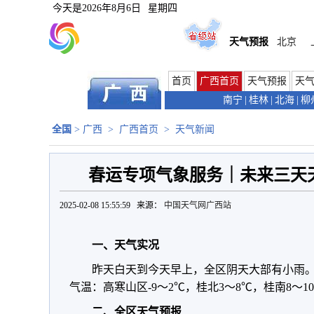
今天是
2026年8月6日
星期四
天气预报
北京
首页
广西首页
天气预报
天
南宁
|
桂林
|
北海
|
柳
全国
>
广西
>
广西首页
>
天气新闻
春运专项气象服务｜未来三天天
2025-02-08 15:55:59 来源：
中国天气网广西站
一、天气实况
昨天白天到今天早上，全区阴天大部有小雨
气温：高寒山区-9～2℃，桂北3～8℃，桂南8～1
二、全区天气预报