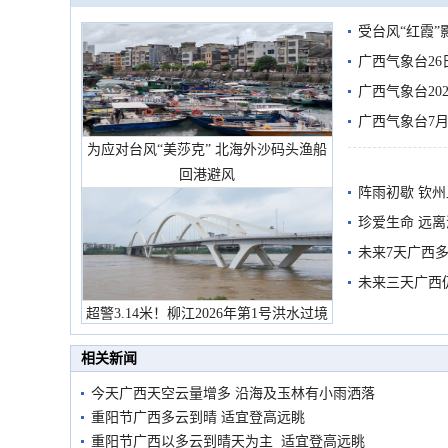
受台风“红霞”
有较强降雨
广西气象台26
广西气象台20
预警
广西气象台7月
为应对台风“美莎克” 北海外沙码头渔船
回港避风
阵雨初歇 钦
珍爱生命 远
未来7天广西
未来三天广西
超警3.14米！柳江2026年第1号洪水过境
市民在堤岸见证汛况
相关新闻
今天广西天空云量增多 沿海及玉林有小雨洒落
重阳节广西多云到晴 适宜登高远眺
重阳节广西以多云到晴天为主 适宜登高远眺