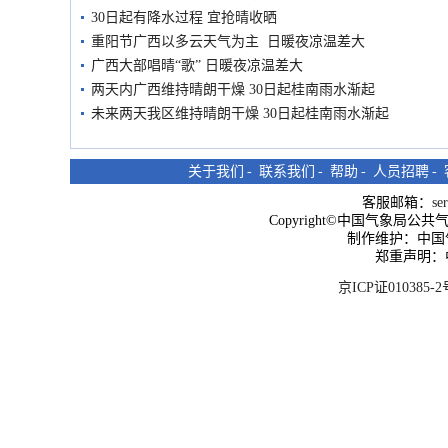
30日起有降水过程 宜抢晴收晒
重阳节广西以多云天气为主 日暖夜凉温差大
广西大部唱晴“歌” 日暖夜凉温差大
两天内广西维持晴朗干燥 30日起桂南雨水渐起
未来两天我区维持晴朗干燥 30日起桂南雨水渐起
关于我们
-
联系我们
-
帮助
-
人员招聘
-
客服邮箱：
se
Copyright©中国气象局公共气象服
制作维护：中国
郑重声明：
京ICP证010385-2