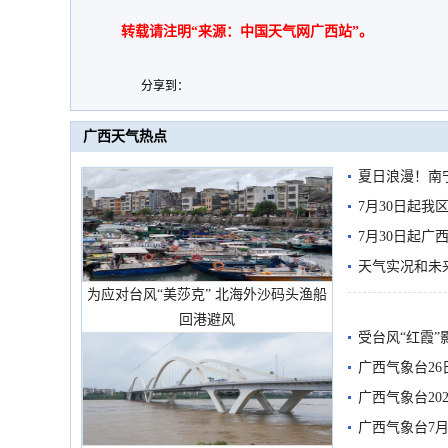
转载请注明“来源：中国天气网广西站”。
分享到：
广西天气热点
夏日浪漫！南
7月30日起
7月30日起
天气实况和未
为应对台风“美莎克” 北海外沙码头渔船
回港避风
受台风“红霞”
有较强降雨
广西气象台26
广西气象台20
预警
广西气象台7月