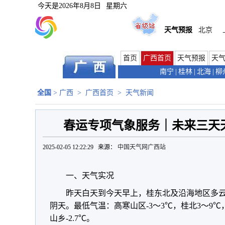
今天是
2026年8月8日
星期六
天气预报
北京
首页
广西首页
天气预报
天
南宁
|
桂林
|
北海
|
柳
全国
>
广西
>
广西首页
>
天气新闻
春运专项气象服务｜未来三天天
2025-02-05 12:22:29 来源：
中国天气网广西站
一、天气实况
昨天白天到今天早上，桂东北及沿海地区多
阴天。最低气温：高寒山区-3～3℃，桂北3～9℃
山乡-2.7℃。