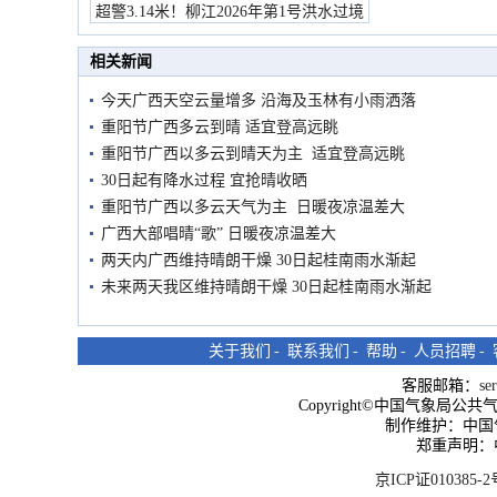
超警3.14米！柳江2026年第1号洪水过境
市民在堤岸见证汛况
相关新闻
今天广西天空云量增多 沿海及玉林有小雨洒落
重阳节广西多云到晴 适宜登高远眺
重阳节广西以多云到晴天为主 适宜登高远眺
30日起有降水过程 宜抢晴收晒
重阳节广西以多云天气为主 日暖夜凉温差大
广西大部唱晴“歌” 日暖夜凉温差大
两天内广西维持晴朗干燥 30日起桂南雨水渐起
未来两天我区维持晴朗干燥 30日起桂南雨水渐起
关于我们
-
联系我们
-
帮助
-
人员招聘
-
客服邮箱：
se
Copyright©中国气象局公共气象服
制作维护：中国
郑重声明：
京ICP证010385-2