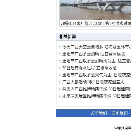
超警3.14米！柳江2026年第1号洪水过
市民在堤岸见证汛况
相关新闻
今天广西天空云量增多 沿海及玉林有
重阳节广西多云到晴 适宜登高远眺
重阳节广西以多云到晴天为主 适宜登
30日起有降水过程 宜抢晴收晒
重阳节广西以多云天气为主 日暖夜凉
广西大部唱晴“歌” 日暖夜凉温差大
两天内广西维持晴朗干燥 30日起桂南
未来两天我区维持晴朗干燥 30日起桂
关于我们
-
联系我们
Copyri