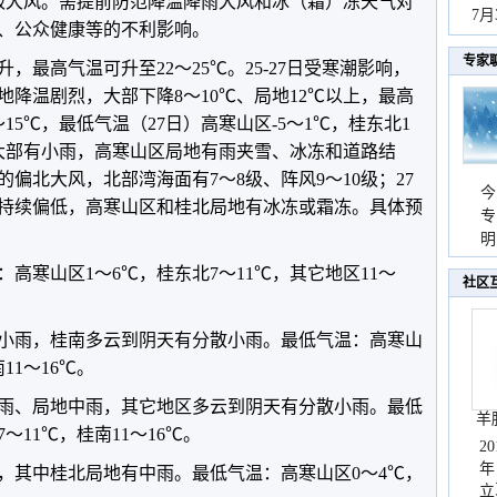
0级大风。需提前防范降温降雨大风和冰（霜）冻天气对
秀
7
、公众健康等的不利影响。
专家
，最高气温可升至22～25℃。25-27日受寒潮影响，
降温剧烈，大部下降8～10℃、局地12℃以上，最高
～15℃，最低气温（27日）高寒山区-5～1℃，桂东北1
区大部有小雨，高寒山区局地有雨夹雪、冰冻和道路结
的偏北大风，北部湾海面有7～8级、阵风9～10级；27
今
持续偏低，高寒山区和桂北局地有冰冻或霜冻。具体预
专
温
明
天
：高寒山区1～6℃，桂东北7～11℃，其它地区11～
社区
有小雨，桂南多云到阴天有分散小雨。最低气温：高寒山
11～16℃。
小雨、局地中雨，其它地区多云到阴天有分散小雨。最低
羊
～11℃，桂南11～16℃。
2
年
雨，其中桂北局地有中雨。最低气温：高寒山区0～4℃，
立