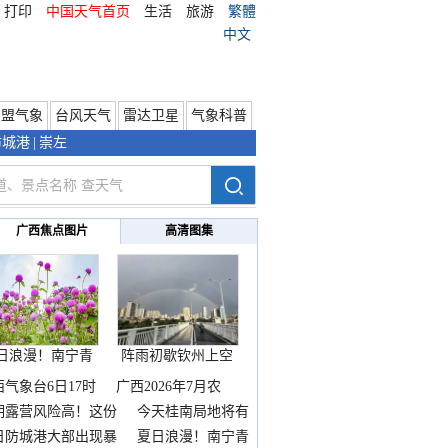
打印
中国天气首页
生活
旅游
繁體
中文
东盟气象
台风天气
雷达卫星
气象科普
防城港
|
崇左
广西焦点图片
高清图集
日浪漫！南宁青
阵雨初歇钦州上空
秀山
邂逅
西气象台6日17时
广西2026年7月农
期露营风险高！这份
今天桂南局地将有
雨
日防城港大部出现暴
夏日浪漫！南宁青