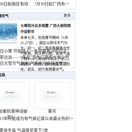
山
月30日起我区有持
7月30日起广西有一
更多
聊天气
大寒阴冷且多雨雾 广西大部阴雨
中迎新年
未来七天，包括春节期间（1月
21-27日），我区以阴冷天气为
主，初一、初二受中等偏强冷空
日小寒 开始进入一年中最寒冷的日子
气影响，阴冷有小雨，各地气温
家访谈——“冬至”节气广西雨水偏少气
下降4～6℃局地8℃以上，初三、
低
日大雪节气到来 广西将持续低温寒冷
初四天气转好，部分地区可见阳
气
光，初五、初六有雨雾天气。
互动
胎素抗衰神话破
春天
灭！
015年可能成为有气候记录以来最炎热的一
夏穿冬装 气温降至零下7度