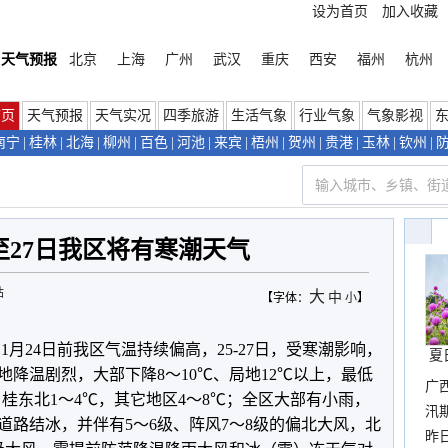
设为首页
加入收藏
天气预报
北京
上海
广州
武汉
重庆
西安
福州
杭州
首页
天气预报
天气实况
四季旅游
生活气象
行业气象
气象影视
南宁
|
桂林
|
北海
|
柳州
|
百色
|
河池
|
来宾
|
梧州
|
贺州
|
贵港
|
玉林
|
钦州
|
5至27日我区将有寒潮天气
站
大
中
【字体：
小
】
1月24日前我区气温持续偏高，25-27日，受寒潮影响，
夏
降温剧烈，大部下降8～10℃、局地12℃以上，最低
广
℃，桂东北1～4℃，其它地区4～8℃；全区大部有小雨，
汛
道路结冰，并伴有5～6级、阵风7～8级的偏北大风，北
暴
昨