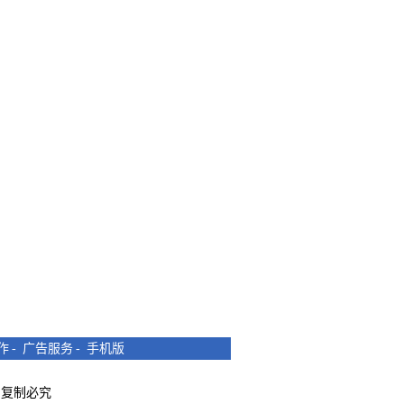
作
-
广告服务
-
手机版
所有 复制必究