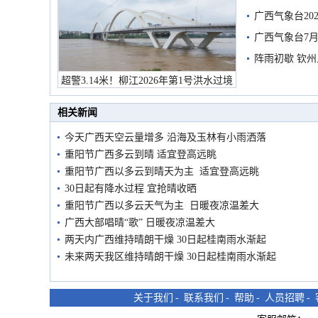
广西气象台20
预警
广西气象台7月
阵雨初歇 钦
超警3.14米！柳江2026年第1号洪水过境
市民在堤岸见证汛况
相关新闻
今天广西天空云量增多 沿海及玉林有小雨洒落
重阳节广西多云到晴 适宜登高远眺
重阳节广西以多云到晴天为主 适宜登高远眺
30日起有降水过程 宜抢晴收晒
重阳节广西以多云天气为主 日暖夜凉温差大
广西大部唱晴“歌” 日暖夜凉温差大
两天内广西维持晴朗干燥 30日起桂南雨水渐起
未来两天我区维持晴朗干燥 30日起桂南雨水渐起
关于我们
-
联系我们
-
帮助
-
人员招聘
-