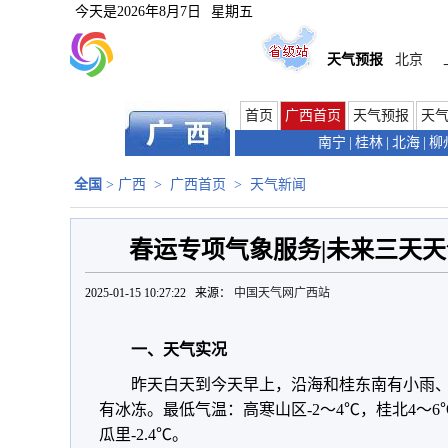
今天是
2026年8月7日
星期五
天气预报
北京
首页
广西首页
天气预报
天
南宁
|
桂林
|
北海
|
柳
全国
>
广西
>
广西首页
>
天气新闻
春运专项气象服务|未来三天天
2025-01-15 10:27:22 来源：
中国天气网广西站
一、天气实况
昨天白天到今天早上，沿海和桂东南有小雨
有冰冻。最低气温：高寒山区-2～4℃，桂北4～6
瓜里-2.4℃。