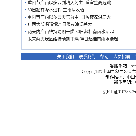
重阳节广西以多云到晴天为主 适宜登高远眺
30日起有降水过程 宜抢晴收晒
重阳节广西以多云天气为主 日暖夜凉温差大
广西大部唱晴“歌” 日暖夜凉温差大
两天内广西维持晴朗干燥 30日起桂南雨水渐起
未来两天我区维持晴朗干燥 30日起桂南雨水渐起
关于我们
-
联系我们
-
帮助
-
人员招聘
-
客服邮箱：
se
Copyright©中国气象局公共气象服
制作维护：中国
郑重声明：
京ICP证010385-2