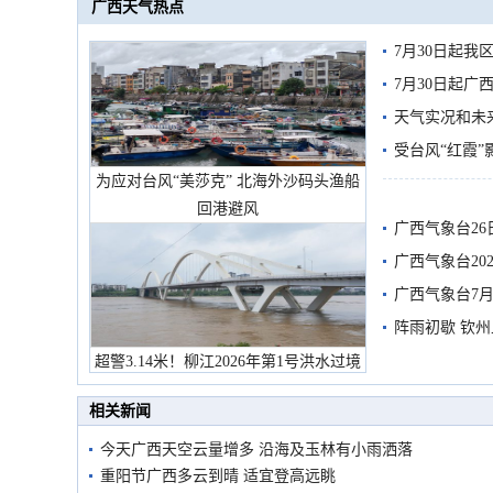
广西天气热点
7月30日起
7月30日起
天气实况和未
受台风“红霞”
为应对台风“美莎克” 北海外沙码头渔船
有较强降雨
回港避风
广西气象台26
广西气象台20
预警
广西气象台7月
阵雨初歇 钦
超警3.14米！柳江2026年第1号洪水过境
市民在堤岸见证汛况
相关新闻
今天广西天空云量增多 沿海及玉林有小雨洒落
重阳节广西多云到晴 适宜登高远眺