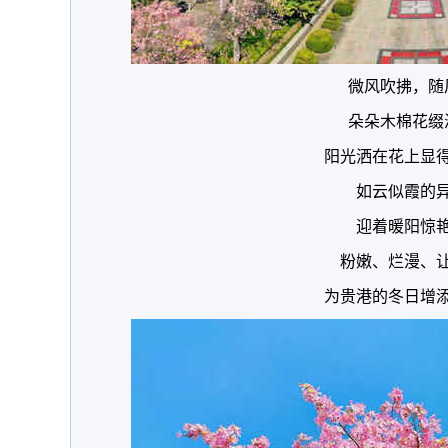
微风吹拂，随
朵朵木棉花缀
阳光洒在花上显
如云似霞的
迎着暖阳惊
粉嫩、烂漫、
为贵港的冬日增