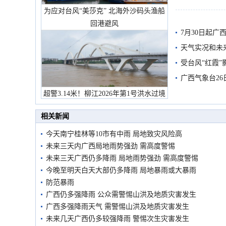
为应对台风“美莎克” 北海外沙码头渔船
回港避风
7月30日起
天气实况和未
受台风“红霞”
有较强降雨
广西气象台26
超警3.14米！柳江2026年第1号洪水过境
市民在堤岸见证汛况
相关新闻
今天南宁桂林等10市有中雨 局地致灾风险高
未来三天内广西局地雨势强劲 需高度警惕
未来三天广西仍多降雨 局地雨势强劲 需高度警惕
今晚至明天白天大部仍多降雨 局地暴雨或大暴雨
防范暴雨
广西仍多强降雨 公众需警惕山洪及地质灾害发生
广西多强降雨天气 需警惕山洪及地质灾害发生
未来几天广西仍多较强降雨 警惕次生灾害发生