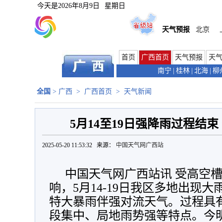
今天是
2026年8月9日
星期日
天气预报
北京
首页
广西首页
天气预报
天
南宁
|
桂林
|
北海
|
柳
全国
>
广西
>
广西首页
>
天气新闻
5月14至19日强降雨过程结束
2025-05-20 11:53:32 来源：
中国天气网广西站
中国天气网广西站讯 受高空
响，5月14-19日我区多地出现
特大暴雨伴强对流天气。过程具
段集中、局地雨势强等特点。今