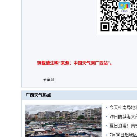
转载请注明“来源：中国天气网广西站”。
分享到：
广西天气热点
今天桂南局地将
需继续防范
昨日防城港大
雨
夏日浪漫！南
7月30日起